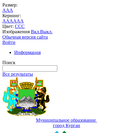
Размер:
A
A
A
Кернинг:
AA
AA
AA
Цвет:
C
C
C
Изображения
Вкл.
Выкл.
Обычная версия сайта
Войти
Информация
Поиск
Все результаты
Муниципальное образование
город Курган