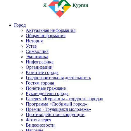
Я
Курган
Город
Актуальная информация
Общая информация
История
Устав
Символика
Экономика
Инфографика
Организации
Развитие города
Градостроительная деятельность
Гостям города
Почётные граждане
Руководители города
Галерея «Курганцы - гордость города»
Программа «Любимый город»
Премия «Трудящаяся молодежь»
Противодействие коррупции
Фотогалерея
Видеоновости
Награды