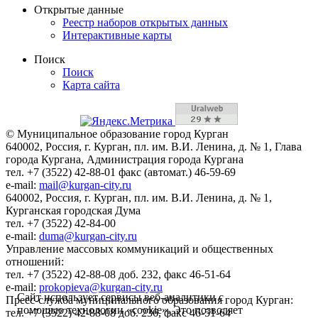
Открытые данные
Реестр наборов открытых данных
Интерактивные карты
Поиск
Поиск
Карта сайта
© Муниципальное образование город Курган
640002, Россия, г. Курган, пл. им. В.И. Ленина, д. № 1, Глава
города Кургана, Администрация города Кургана
тел. +7 (3522) 42-88-01 факс (автомат.) 46-59-69
e-mail:
mail@kurgan-city.ru
640002, Россия, г. Курган, пл. им. В.И. Ленина, д. № 1,
Курганская городская Дума
тел. +7 (3522) 42-84-00
e-mail:
duma@kurgan-city.ru
Управление массовых коммуникаций и общественных
отношений:
тел. +7 (3522) 42-88-08 доб. 232, факс 46-51-64
e-mail:
prokopieva@kurgan-city.ru
Сайт использует сервисы веб-аналитики с
Пресс-служба муниципального образования город Курган:
помощью технологии «cookie». Это позволяет
тел. +7 (3522) 42-88-08 доб. 236, факс 46-51-64