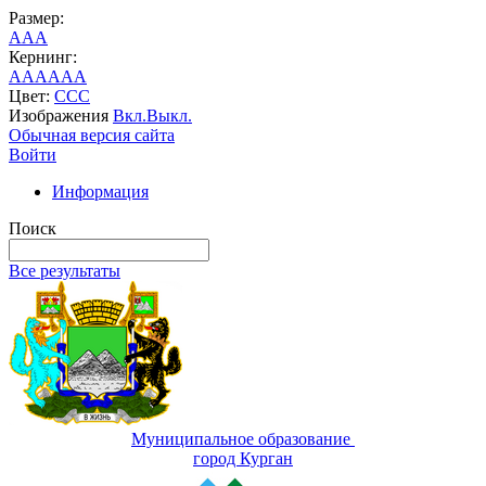
Размер:
A
A
A
Кернинг:
AA
AA
AA
Цвет:
C
C
C
Изображения
Вкл.
Выкл.
Обычная версия сайта
Войти
Информация
Поиск
Все результаты
Муниципальное образование
город Курган