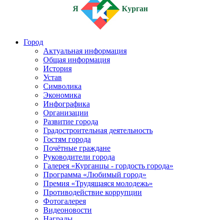
Я
Курган
Город
Актуальная информация
Общая информация
История
Устав
Символика
Экономика
Инфографика
Организации
Развитие города
Градостроительная деятельность
Гостям города
Почётные граждане
Руководители города
Галерея «Курганцы - гордость города»
Программа «Любимый город»
Премия «Трудящаяся молодежь»
Противодействие коррупции
Фотогалерея
Видеоновости
Награды