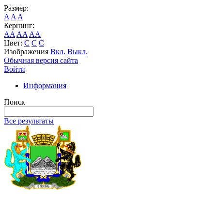
Размер:
A
A
A
Кернинг:
AA
AA
AA
Цвет:
C
C
C
Изображения
Вкл.
Выкл.
Обычная версия сайта
Войти
Информация
Поиск
Все результаты