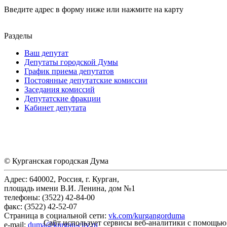
Введите адрес в форму ниже или нажмите на карту
Разделы
Ваш депутат
Депутаты городской Думы
График приема депутатов
Постоянные депутатские комиссии
Заседания комиссий
Депутатские фракции
Кабинет депутата
© Курганская городская Дума
Адрес: 640002, Россия, г. Курган,
площадь имени В.И. Ленина, дом №1
телефоны: (3522) 42-84-00
факс: (3522) 42-52-07
Страница в социальной сети:
vk.com/kurgangorduma
Сайт использует сервисы веб-аналитики с помощью 
e-mail:
duma@kurgan-city.ru