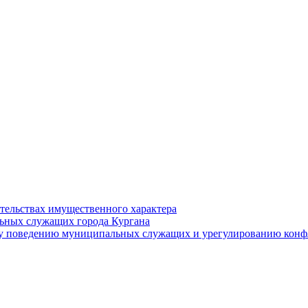
ательствах имущественного характера
ьных служащих города Кургана
у поведению муниципальных служащих и урегулированию конфл