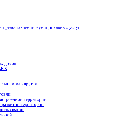
 предоставлении муниципальных услуг
ых домов
 ЖКХ
пальным маршрутам
говли
застроенной территории
м развитии территории
спользование
иторий