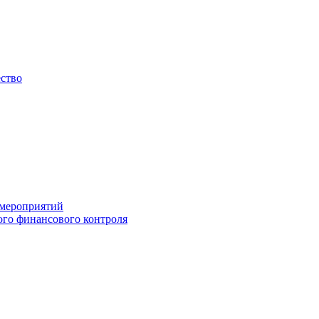
ество
 мероприятий
го финансового контроля