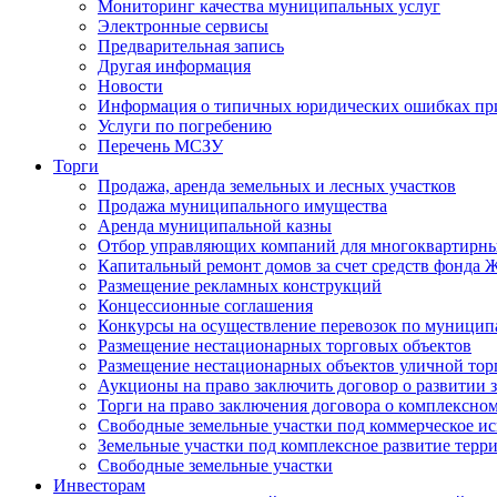
Мониторинг качества муниципальных услуг
Электронные сервисы
Предварительная запись
Другая информация
Новости
Информация о типичных юридических ошибках при
Услуги по погребению
Перечень МСЗУ
Торги
Продажа, аренда земельных и лесных участков
Продажа муниципального имущества
Аренда муниципальной казны
Отбор управляющих компаний для многоквартирн
Капитальный ремонт домов за счет средств фонда
Размещение рекламных конструкций
Концессионные соглашения
Конкурсы на осуществление перевозок по муници
Размещение нестационарных торговых объектов
Размещение нестационарных объектов уличной тор
Аукционы на право заключить договор о развитии 
Торги на право заключения договора о комплексно
Свободные земельные участки под коммерческое и
Земельные участки под комплексное развитие терр
Свободные земельные участки
Инвесторам