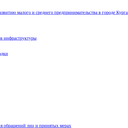
звитию малого и среднего предпринимательства в городе Курга
ов инфраструктуры
адки
ия обращений лиц и принятых мерах