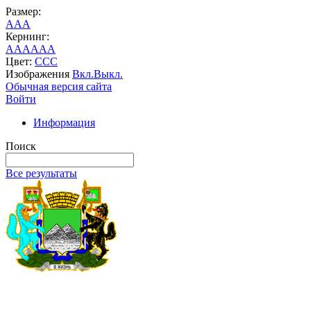
Размер:
A
A
A
Кернинг:
AA
AA
AA
Цвет:
C
C
C
Изображения
Вкл.
Выкл.
Обычная версия сайта
Войти
Информация
Поиск
Все результаты