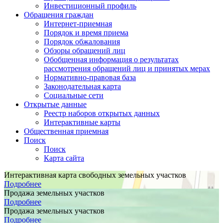
Инвестиционный профиль
Обращения граждан
Интернет-приемная
Порядок и время приема
Порядок обжалования
Обзоры обращений лиц
Обобщенная информация о результатах
рассмотрения обращений лиц и принятых мерах
Нормативно-правовая база
Законодательная карта
Социальные сети
Открытые данные
Реестр наборов открытых данных
Интерактивные карты
Общественная приемная
Поиск
Поиск
Карта сайта
Интерактивная карта свободных земельных участков
Подробнее
Продажа земельных участков
Подробнее
Продажа земельных участков
Подробнее