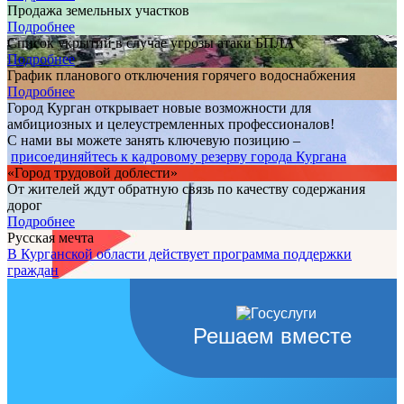
Продажа земельных участков
Подробнее
Список укрытий в случае угрозы атаки БПЛА
Подробнее
График планового отключения горячего водоснабжения
Подробнее
Город Курган открывает новые возможности для
амбициозных и целеустремленных профессионалов!
С нами вы можете занять ключевую позицию –
присоединяйтесь к кадровому резерву города Кургана
«Город трудовой доблести»
От жителей ждут обратную связь по качеству содержания
дорог
Подробнее
Русская мечта
В Курганской области действует программа поддержки
граждан
Решаем вместе