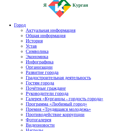
Я
Курган
Город
Актуальная информация
Общая информация
История
Устав
Символика
Экономика
Инфографика
Организации
Развитие города
Градостроительная деятельность
Гостям города
Почётные граждане
Руководители города
Галерея «Курганцы - гордость города»
Программа «Любимый город»
Премия «Трудящаяся молодежь»
Противодействие коррупции
Фотогалерея
Видеоновости
Награды