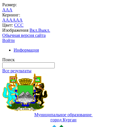
Размер:
A
A
A
Кернинг:
AA
AA
AA
Цвет:
C
C
C
Изображения
Вкл.
Выкл.
Обычная версия сайта
Войти
Информация
Поиск
Все результаты
Муниципальное образование
город Курган