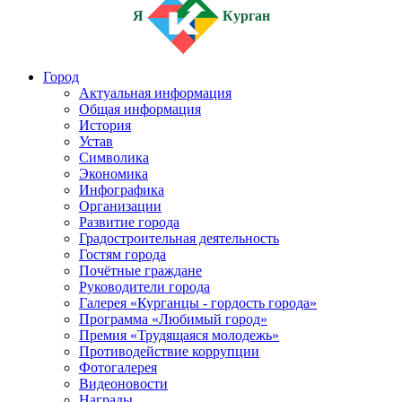
Я
Курган
Город
Актуальная информация
Общая информация
История
Устав
Символика
Экономика
Инфографика
Организации
Развитие города
Градостроительная деятельность
Гостям города
Почётные граждане
Руководители города
Галерея «Курганцы - гордость города»
Программа «Любимый город»
Премия «Трудящаяся молодежь»
Противодействие коррупции
Фотогалерея
Видеоновости
Награды