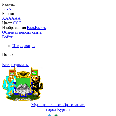
Размер:
A
A
A
Кернинг:
AA
AA
AA
Цвет:
C
C
C
Изображения
Вкл.
Выкл.
Обычная версия сайта
Войти
Информация
Поиск
Все результаты
Муниципальное образование
город Курган