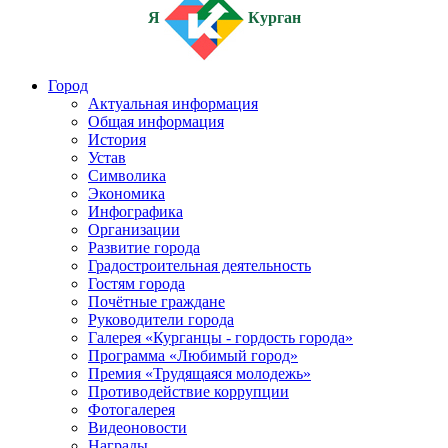
Я
Курган
Город
Актуальная информация
Общая информация
История
Устав
Символика
Экономика
Инфографика
Организации
Развитие города
Градостроительная деятельность
Гостям города
Почётные граждане
Руководители города
Галерея «Курганцы - гордость города»
Программа «Любимый город»
Премия «Трудящаяся молодежь»
Противодействие коррупции
Фотогалерея
Видеоновости
Награды