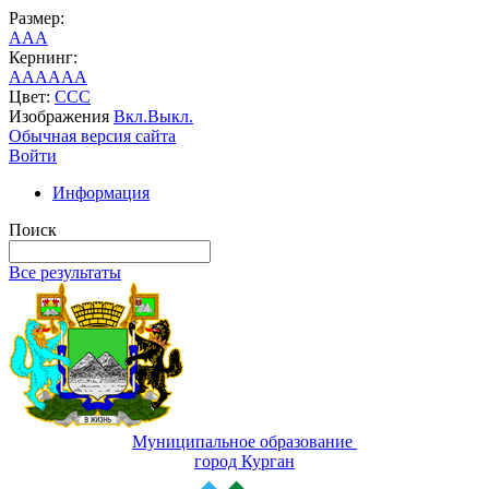
Размер:
A
A
A
Кернинг:
AA
AA
AA
Цвет:
C
C
C
Изображения
Вкл.
Выкл.
Обычная версия сайта
Войти
Информация
Поиск
Все результаты
Муниципальное образование
город Курган