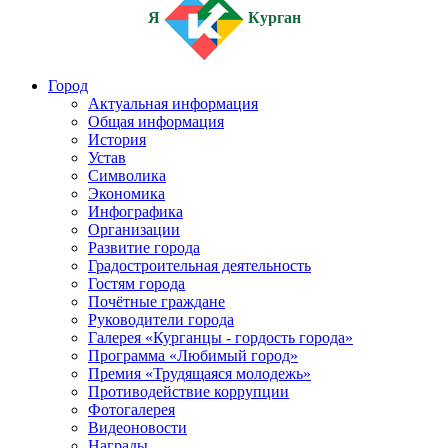
Я
Курган
Город
Актуальная информация
Общая информация
История
Устав
Символика
Экономика
Инфографика
Организации
Развитие города
Градостроительная деятельность
Гостям города
Почётные граждане
Руководители города
Галерея «Курганцы - гордость города»
Программа «Любимый город»
Премия «Трудящаяся молодежь»
Противодействие коррупции
Фотогалерея
Видеоновости
Награды