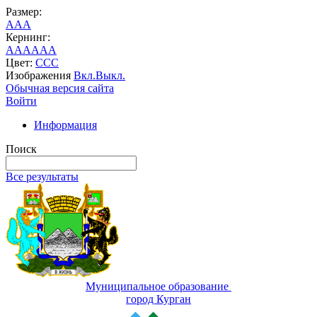
Размер:
A
A
A
Кернинг:
AA
AA
AA
Цвет:
C
C
C
Изображения
Вкл.
Выкл.
Обычная версия сайта
Войти
Информация
Поиск
Все результаты
Муниципальное образование
город Курган