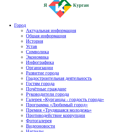
Я
Курган
Город
Актуальная информация
Общая информация
История
Устав
Символика
Экономика
Инфографика
Организации
Развитие города
Градостроительная деятельность
Гостям города
Почётные граждане
Руководители города
Галерея «Курганцы - гордость города»
Программа «Любимый город»
Премия «Трудящаяся молодежь»
Противодействие коррупции
Фотогалерея
Видеоновости
Награды