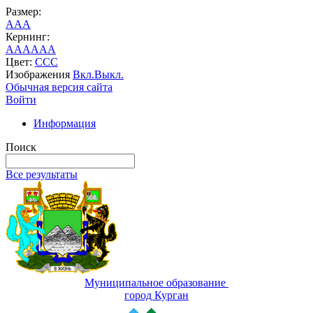
Размер:
A
A
A
Кернинг:
AA
AA
AA
Цвет:
C
C
C
Изображения
Вкл.
Выкл.
Обычная версия сайта
Войти
Информация
Поиск
Все результаты
Муниципальное образование
город Курган