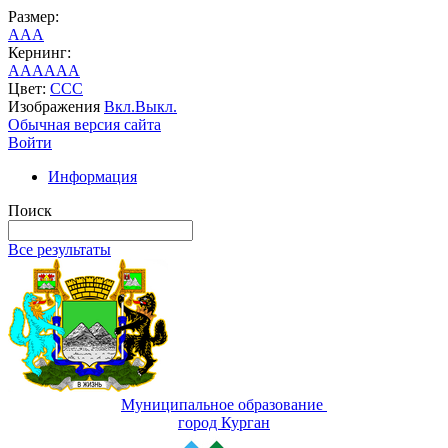
Размер:
A
A
A
Кернинг:
AA
AA
AA
Цвет:
C
C
C
Изображения
Вкл.
Выкл.
Обычная версия сайта
Войти
Информация
Поиск
Все результаты
Муниципальное образование
город Курган