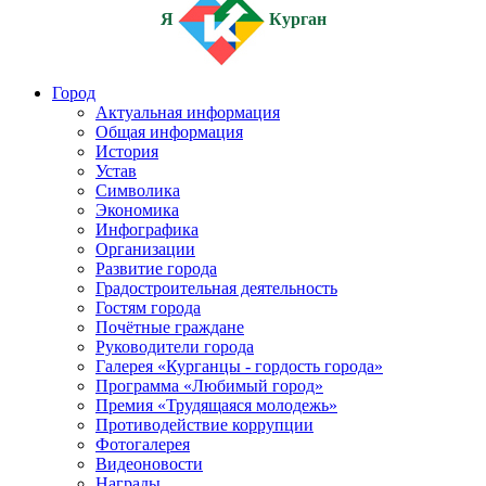
Я
Курган
Город
Актуальная информация
Общая информация
История
Устав
Символика
Экономика
Инфографика
Организации
Развитие города
Градостроительная деятельность
Гостям города
Почётные граждане
Руководители города
Галерея «Курганцы - гордость города»
Программа «Любимый город»
Премия «Трудящаяся молодежь»
Противодействие коррупции
Фотогалерея
Видеоновости
Награды