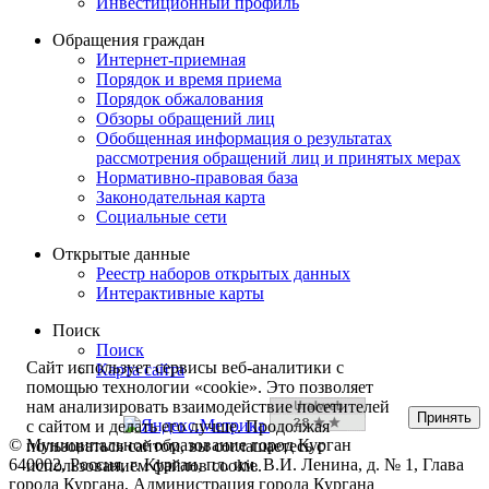
Инвестиционный профиль
Обращения граждан
Интернет-приемная
Порядок и время приема
Порядок обжалования
Обзоры обращений лиц
Обобщенная информация о результатах
рассмотрения обращений лиц и принятых мерах
Нормативно-правовая база
Законодательная карта
Социальные сети
Открытые данные
Реестр наборов открытых данных
Интерактивные карты
Поиск
Поиск
Сайт использует сервисы веб-аналитики с
Карта сайта
помощью технологии «cookie». Это позволяет
нам анализировать взаимодействие посетителей
Принять
с сайтом и делать его лучше. Продолжая
© Муниципальное образование город Курган
пользоваться сайтом, вы соглашаетесь с
640002, Россия, г. Курган, пл. им. В.И. Ленина, д. № 1, Глава
использованием файлов cookie.
города Кургана, Администрация города Кургана