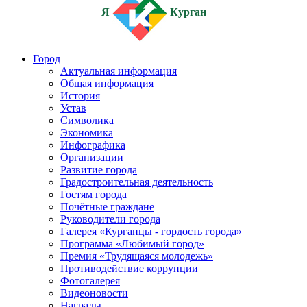
Я
Курган
Город
Актуальная информация
Общая информация
История
Устав
Символика
Экономика
Инфографика
Организации
Развитие города
Градостроительная деятельность
Гостям города
Почётные граждане
Руководители города
Галерея «Курганцы - гордость города»
Программа «Любимый город»
Премия «Трудящаяся молодежь»
Противодействие коррупции
Фотогалерея
Видеоновости
Награды