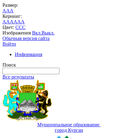
Размер:
A
A
A
Кернинг:
AA
AA
AA
Цвет:
C
C
C
Изображения
Вкл.
Выкл.
Обычная версия сайта
Войти
Информация
Поиск
Все результаты
Муниципальное образование
город Курган