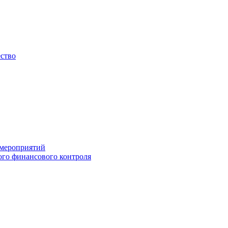
ество
 мероприятий
го финансового контроля