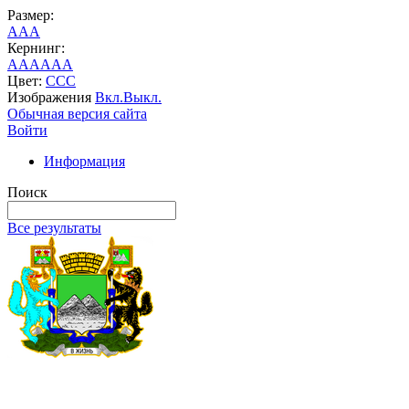
Размер:
A
A
A
Кернинг:
AA
AA
AA
Цвет:
C
C
C
Изображения
Вкл.
Выкл.
Обычная версия сайта
Войти
Информация
Поиск
Все результаты