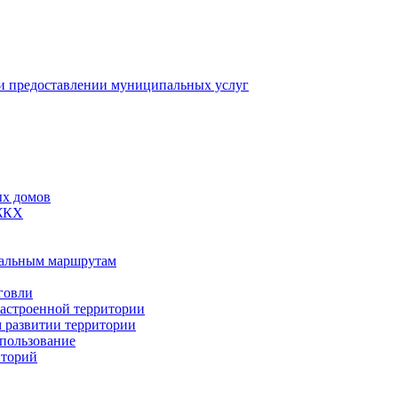
 предоставлении муниципальных услуг
ых домов
 ЖКХ
пальным маршрутам
говли
застроенной территории
м развитии территории
спользование
иторий