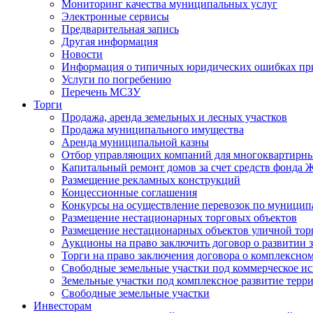
Мониторинг качества муниципальных услуг
Электронные сервисы
Предварительная запись
Другая информация
Новости
Информация о типичных юридических ошибках при
Услуги по погребению
Перечень МСЗУ
Торги
Продажа, аренда земельных и лесных участков
Продажа муниципального имущества
Аренда муниципальной казны
Отбор управляющих компаний для многоквартирн
Капитальный ремонт домов за счет средств фонда
Размещение рекламных конструкций
Концессионные соглашения
Конкурсы на осуществление перевозок по муници
Размещение нестационарных торговых объектов
Размещение нестационарных объектов уличной тор
Аукционы на право заключить договор о развитии 
Торги на право заключения договора о комплексно
Свободные земельные участки под коммерческое и
Земельные участки под комплексное развитие терр
Свободные земельные участки
Инвесторам