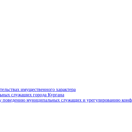
ательствах имущественного характера
ьных служащих города Кургана
у поведению муниципальных служащих и урегулированию конфл