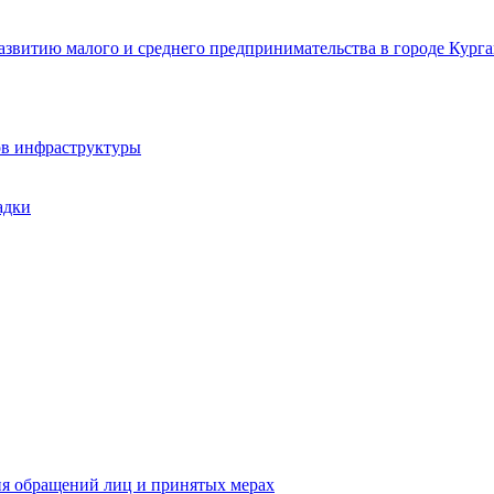
звитию малого и среднего предпринимательства в городе Курга
ов инфраструктуры
адки
ия обращений лиц и принятых мерах