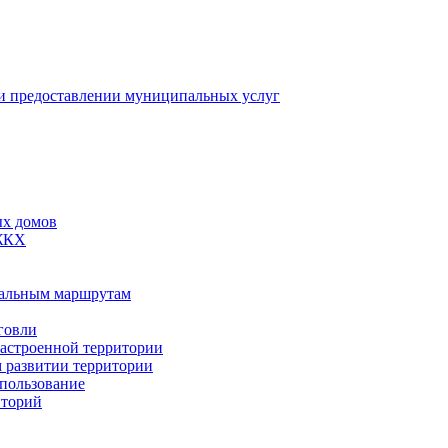
 предоставлении муниципальных услуг
ых домов
 ЖКХ
пальным маршрутам
говли
застроенной территории
м развитии территории
спользование
иторий