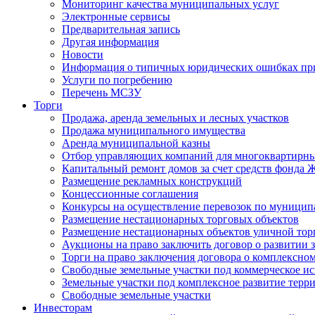
Мониторинг качества муниципальных услуг
Электронные сервисы
Предварительная запись
Другая информация
Новости
Информация о типичных юридических ошибках при
Услуги по погребению
Перечень МСЗУ
Торги
Продажа, аренда земельных и лесных участков
Продажа муниципального имущества
Аренда муниципальной казны
Отбор управляющих компаний для многоквартирн
Капитальный ремонт домов за счет средств фонда
Размещение рекламных конструкций
Концессионные соглашения
Конкурсы на осуществление перевозок по муници
Размещение нестационарных торговых объектов
Размещение нестационарных объектов уличной тор
Аукционы на право заключить договор о развитии 
Торги на право заключения договора о комплексно
Свободные земельные участки под коммерческое и
Земельные участки под комплексное развитие терр
Свободные земельные участки
Инвесторам