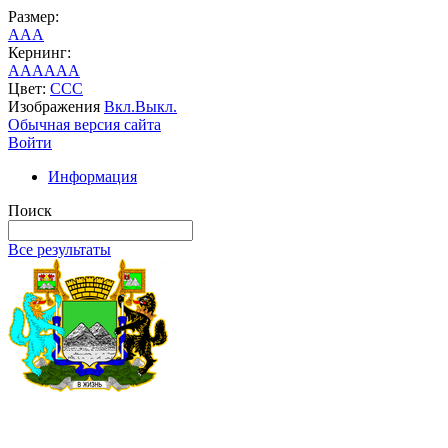
Размер:
A
A
A
Кернинг:
AA
AA
AA
Цвет:
C
C
C
Изображения
Вкл.
Выкл.
Обычная версия сайта
Войти
Информация
Поиск
Все результаты