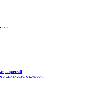
ество
 мероприятий
го финансового контроля