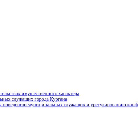
ательствах имущественного характера
ьных служащих города Кургана
у поведению муниципальных служащих и урегулированию конфл