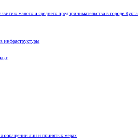
звитию малого и среднего предпринимательства в городе Курга
ов инфраструктуры
адки
ия обращений лиц и принятых мерах