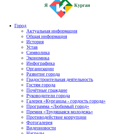
Я
Курган
Город
Актуальная информация
Общая информация
История
Устав
Символика
Экономика
Инфографика
Организации
Развитие города
Градостроительная деятельность
Гостям города
Почётные граждане
Руководители города
Галерея «Курганцы - гордость города»
Программа «Любимый город»
Премия «Трудящаяся молодежь»
Противодействие коррупции
Фотогалерея
Видеоновости
Награды