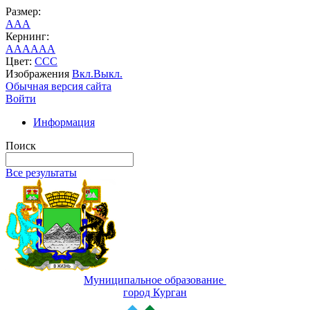
Размер:
A
A
A
Кернинг:
AA
AA
AA
Цвет:
C
C
C
Изображения
Вкл.
Выкл.
Обычная версия сайта
Войти
Информация
Поиск
Все результаты
Муниципальное образование
город Курган