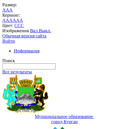
Размер:
A
A
A
Кернинг:
AA
AA
AA
Цвет:
C
C
C
Изображения
Вкл.
Выкл.
Обычная версия сайта
Войти
Информация
Поиск
Все результаты
Муниципальное образование
город Курган