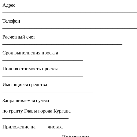
Адрес
_______________________________________________________
Телефон
_______________________________________________________
Расчетный счет
_________________________________________________
Срок выполнения проекта
_________________________________
Полная стоимость проекта
_________________________________
Имеющиеся средства
_____________________________________
Запрашиваемая сумма
по гранту Главы города Кургана
___________________________
Приложение на ____ листах.