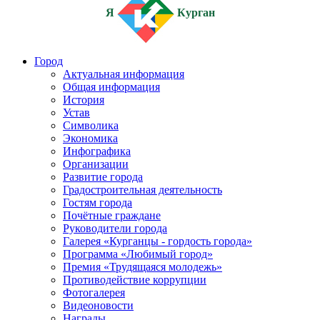
Я
Курган
Город
Актуальная информация
Общая информация
История
Устав
Символика
Экономика
Инфографика
Организации
Развитие города
Градостроительная деятельность
Гостям города
Почётные граждане
Руководители города
Галерея «Курганцы - гордость города»
Программа «Любимый город»
Премия «Трудящаяся молодежь»
Противодействие коррупции
Фотогалерея
Видеоновости
Награды