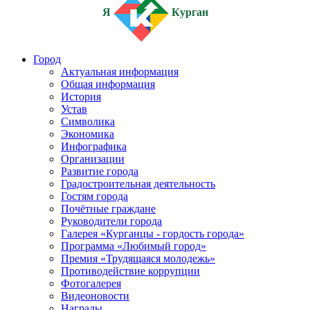
Я
Курган
Город
Актуальная информация
Общая информация
История
Устав
Символика
Экономика
Инфографика
Организации
Развитие города
Градостроительная деятельность
Гостям города
Почётные граждане
Руководители города
Галерея «Курганцы - гордость города»
Программа «Любимый город»
Премия «Трудящаяся молодежь»
Противодействие коррупции
Фотогалерея
Видеоновости
Награды