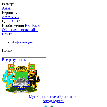
Размер:
A
A
A
Кернинг:
AA
AA
AA
Цвет:
C
C
C
Изображения
Вкл.
Выкл.
Обычная версия сайта
Войти
Информация
Поиск
Все результаты
Муниципальное образование
город Курган