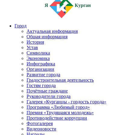
Я
Курган
Город
Актуальная информация
Общая информация
История
Устав
Символика
Экономика
Инфографика
Организации
Развитие города
Градостроительная деятельность
Гостям города
Почётные граждане
Руководители города
Галерея «Курганцы - гордость города»
Программа «Любимый город»
Премия «Трудящаяся молодежь»
Противодействие коррупции
Фотогалерея
Видеоновости
Награды