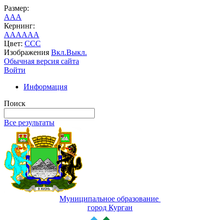
Размер:
A
A
A
Кернинг:
AA
AA
AA
Цвет:
C
C
C
Изображения
Вкл.
Выкл.
Обычная версия сайта
Войти
Информация
Поиск
Все результаты
Муниципальное образование
город Курган