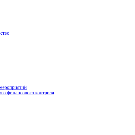
ество
 мероприятий
го финансового контроля