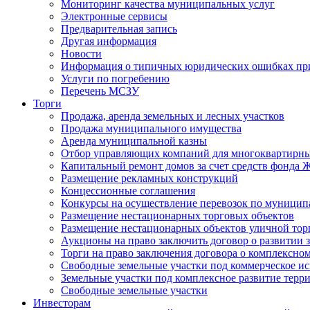
Мониторинг качества муниципальных услуг
Электронные сервисы
Предварительная запись
Другая информация
Новости
Информация о типичных юридических ошибках при
Услуги по погребению
Перечень МСЗУ
Торги
Продажа, аренда земельных и лесных участков
Продажа муниципального имущества
Аренда муниципальной казны
Отбор управляющих компаний для многоквартирн
Капитальный ремонт домов за счет средств фонда
Размещение рекламных конструкций
Концессионные соглашения
Конкурсы на осуществление перевозок по муници
Размещение нестационарных торговых объектов
Размещение нестационарных объектов уличной тор
Аукционы на право заключить договор о развитии 
Торги на право заключения договора о комплексно
Свободные земельные участки под коммерческое и
Земельные участки под комплексное развитие терр
Свободные земельные участки
Инвесторам