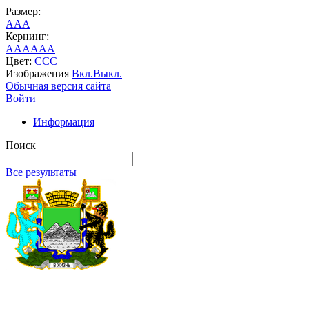
Размер:
A
A
A
Кернинг:
AA
AA
AA
Цвет:
C
C
C
Изображения
Вкл.
Выкл.
Обычная версия сайта
Войти
Информация
Поиск
Все результаты