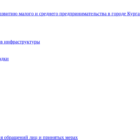
звитию малого и среднего предпринимательства в городе Курга
ов инфраструктуры
адки
ия обращений лиц и принятых мерах