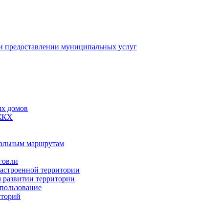
 предоставлении муниципальных услуг
ых домов
 ЖКХ
пальным маршрутам
говли
застроенной территории
м развитии территории
спользование
иторий