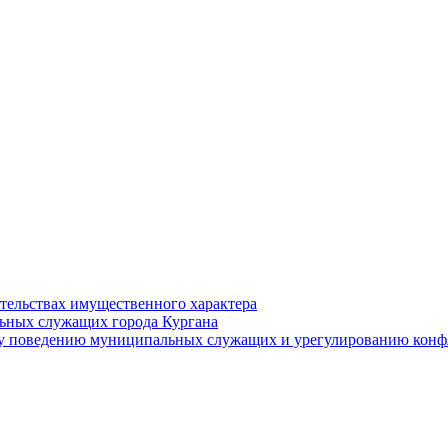
ательствах имущественного характера
ьных служащих города Кургана
у поведению муниципальных служащих и урегулированию конфл