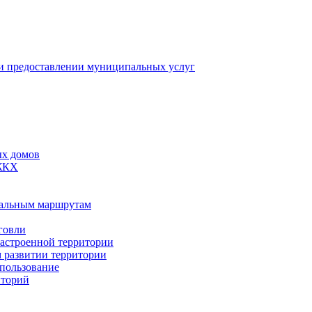
 предоставлении муниципальных услуг
ых домов
 ЖКХ
пальным маршрутам
говли
застроенной территории
м развитии территории
спользование
иторий