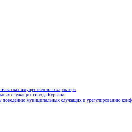
ательствах имущественного характера
ьных служащих города Кургана
у поведению муниципальных служащих и урегулированию конфл