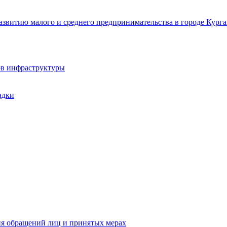
звитию малого и среднего предпринимательства в городе Курга
ов инфраструктуры
адки
ия обращений лиц и принятых мерах