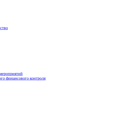
ество
 мероприятий
го финансового контроля