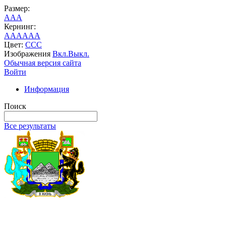
Размер:
A
A
A
Кернинг:
AA
AA
AA
Цвет:
C
C
C
Изображения
Вкл.
Выкл.
Обычная версия сайта
Войти
Информация
Поиск
Все результаты