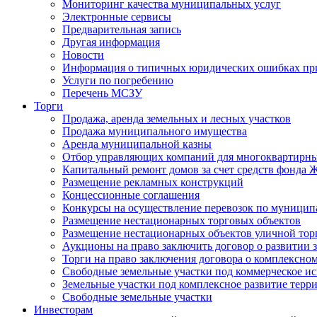
Мониторинг качества муниципальных услуг
Электронные сервисы
Предварительная запись
Другая информация
Новости
Информация о типичных юридических ошибках при
Услуги по погребению
Перечень МСЗУ
Торги
Продажа, аренда земельных и лесных участков
Продажа муниципального имущества
Аренда муниципальной казны
Отбор управляющих компаний для многоквартирн
Капитальный ремонт домов за счет средств фонда
Размещение рекламных конструкций
Концессионные соглашения
Конкурсы на осуществление перевозок по муници
Размещение нестационарных торговых объектов
Размещение нестационарных объектов уличной тор
Аукционы на право заключить договор о развитии 
Торги на право заключения договора о комплексно
Свободные земельные участки под коммерческое и
Земельные участки под комплексное развитие терр
Свободные земельные участки
Инвесторам