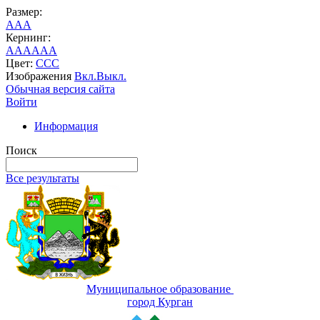
Размер:
A
A
A
Кернинг:
AA
AA
AA
Цвет:
C
C
C
Изображения
Вкл.
Выкл.
Обычная версия сайта
Войти
Информация
Поиск
Все результаты
Муниципальное образование
город Курган