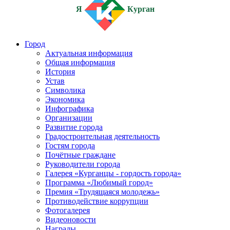
Я
Курган
Город
Актуальная информация
Общая информация
История
Устав
Символика
Экономика
Инфографика
Организации
Развитие города
Градостроительная деятельность
Гостям города
Почётные граждане
Руководители города
Галерея «Курганцы - гордость города»
Программа «Любимый город»
Премия «Трудящаяся молодежь»
Противодействие коррупции
Фотогалерея
Видеоновости
Награды