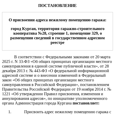
ПОСТАНОВЛЕНИЕ
О
присвоении адрес
а
нежилому
помещению гаража
:
город Курган,
территория
гаражно-строительн
ого
кооператив
а
№
28
, строение
1,
помещение
32
9
,
о
размещении сведений
в государственном адресном
реестре
В соответствии с Федеральными законами
от 20 марта
2025 г. N 33-ФЗ
«Об общих принципах организации местного
самоуправления в единой системе публичной власти»
,
от 28
декабря 2013 г.
№ 443-ФЗ
«О федеральной информационной
адресной системе и о внесении изменений в Федераль
ный
закон «Об общих принципах организации местного
самоуправления
в Российской Федерации»,
постановлением
Правительства Российской Федерации от 19 ноября 2014 г. №
1221 «Об утверждении Правил присвоения, изменения и
аннулирования адресов», по инициативе уполномоченного
органа А
дминистрация
города Кургана
постановляет:
Присвоить адрес нежилому помещению гаража с