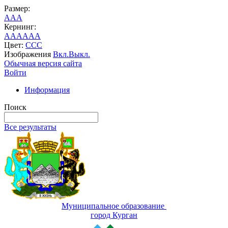
Размер:
A
A
A
Кернинг:
AA
AA
AA
Цвет:
C
C
C
Изображения
Вкл.
Выкл.
Обычная версия сайта
Войти
Информация
Поиск
Все результаты
Муниципальное образование
город Курган