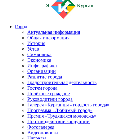
Я
Курган
Город
Актуальная информация
Общая информация
История
Устав
Символика
Экономика
Инфографика
Организации
Развитие города
Градостроительная деятельность
Гостям города
Почётные граждане
Руководители города
Галерея «Курганцы - гордость города»
Программа «Любимый город»
Премия «Трудящаяся молодежь»
Противодействие коррупции
Фотогалерея
Видеоновости
Награды