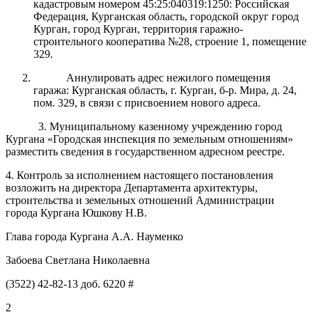
кадастровым номером 45:25:040319:1250: Российская
Федерация, Курганская область, городской округ город
Курган, город Курган, территория гаражно-
строительного кооператива №28, строение 1, помещение
329.
Аннулировать адрес нежилого помещения
гаража:
Курганская область, г. Курган, б-р. Мира, д. 24,
пом.
32
9
,
в связи с присвоением нового адреса.
3. Муниципальному казенному учреждению город
Кургана «Городская инспекция по земельным отношениям»
разместить сведения в государственном адресном реестре.
4
.
К
онтроль
за исполнением настоящего постановления
возложить на
директора
Департамент
а
архитектуры,
строительства и земельных отношений Администрации
города Кургана
Юшкову Н.В.
Глава города Кургана А.А. Науменко
Забоева Светлана Николаевна
(3522) 42-82-13 доб. 6220 #
2