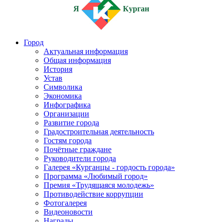
Я
Курган
Город
Актуальная информация
Общая информация
История
Устав
Символика
Экономика
Инфографика
Организации
Развитие города
Градостроительная деятельность
Гостям города
Почётные граждане
Руководители города
Галерея «Курганцы - гордость города»
Программа «Любимый город»
Премия «Трудящаяся молодежь»
Противодействие коррупции
Фотогалерея
Видеоновости
Награды