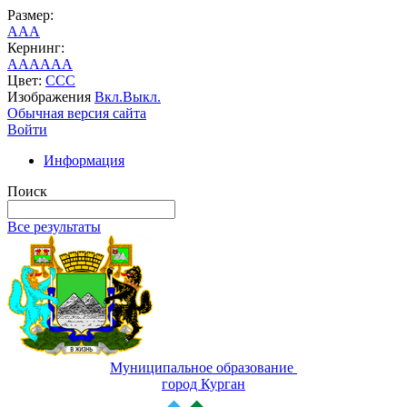
Размер:
A
A
A
Кернинг:
AA
AA
AA
Цвет:
C
C
C
Изображения
Вкл.
Выкл.
Обычная версия сайта
Войти
Информация
Поиск
Все результаты
Муниципальное образование
город Курган