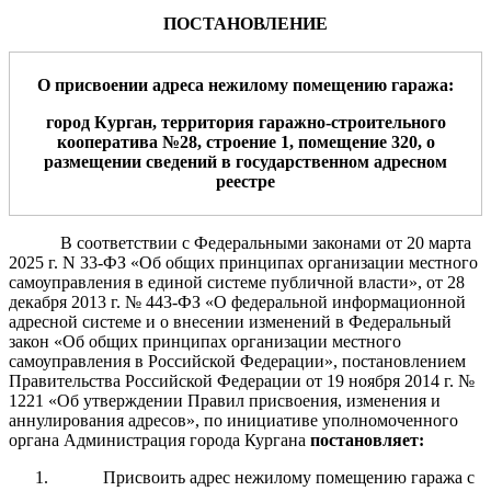
ПОСТАНОВЛЕНИЕ
О
присвоении адрес
а
нежилому
помещению гаража
:
город Курган,
территория
гаражно-строительн
ого
кооператив
а
№
28
, строение
1,
помещение
320
,
о
размещении сведений
в государственном адресном
реестре
В соответствии с Федеральными законами
от 20 марта
2025 г. N 33-ФЗ
«Об общих принципах организации местного
самоуправления в единой системе публичной власти»
,
от 28
декабря 2013 г.
№ 443-ФЗ
«О федеральной информационной
адресной системе и о внесении изменений в Федераль
ный
закон «Об общих принципах организации местного
самоуправления
в Российской Федерации»,
постановлением
Правительства Российской Федерации от 19 ноября 2014 г. №
1221 «Об утверждении Правил присвоения, изменения и
аннулирования адресов», по инициативе уполномоченного
органа А
дминистрация
города Кургана
постановляет:
Присвоить адрес нежилому помещению гаража с