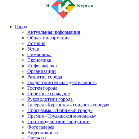
Я
Курган
Город
Актуальная информация
Общая информация
История
Устав
Символика
Экономика
Инфографика
Организации
Развитие города
Градостроительная деятельность
Гостям города
Почётные граждане
Руководители города
Галерея «Курганцы - гордость города»
Программа «Любимый город»
Премия «Трудящаяся молодежь»
Противодействие коррупции
Фотогалерея
Видеоновости
Награды