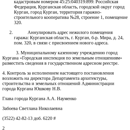
кадастровым номером 45:25:040319:899: Российская
Федерация, Курганская область, городской округ город
Курган, город Курган, территория гаражно-
строительного кооператива №28, строение 1, помещение
320.
Аннулировать адрес нежилого помещения
гаража:
Курганская область, г. Курган, б-р. Мира, д. 24,
пом.
320
,
в связи с присвоением нового адреса.
3. Муниципальному казенному учреждению город
Кургана «Городская инспекция по земельным отношениям»
разместить сведения в государственном адресном реестре.
4
.
Ко
нтроль
за исполнением настоящего постановления
возложить на
директора
Департамент
а
архитектуры,
строительства и земельных отношений Администрации
города Кургана
Юшкову Н.В.
Глава города Кургана А.А. Науменко
Забоева Светлана Николаевна
(3522) 42-82-13 доб. 6220 #
2