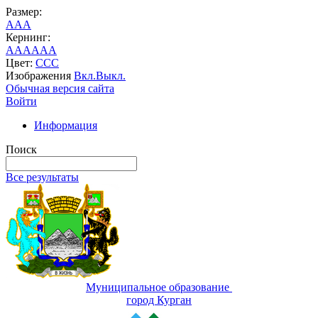
Размер:
A
A
A
Кернинг:
AA
AA
AA
Цвет:
C
C
C
Изображения
Вкл.
Выкл.
Обычная версия сайта
Войти
Информация
Поиск
Все результаты
Муниципальное образование
город Курган