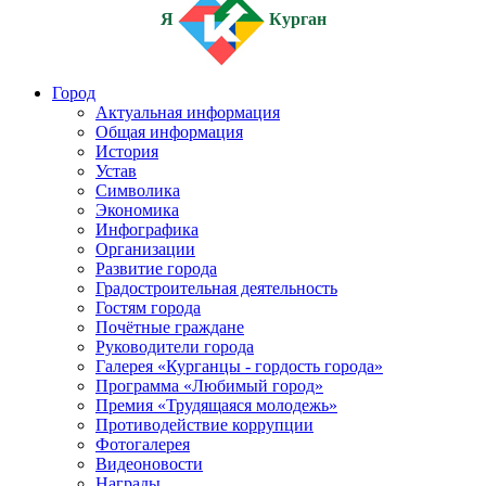
Я
Курган
Город
Актуальная информация
Общая информация
История
Устав
Символика
Экономика
Инфографика
Организации
Развитие города
Градостроительная деятельность
Гостям города
Почётные граждане
Руководители города
Галерея «Курганцы - гордость города»
Программа «Любимый город»
Премия «Трудящаяся молодежь»
Противодействие коррупции
Фотогалерея
Видеоновости
Награды