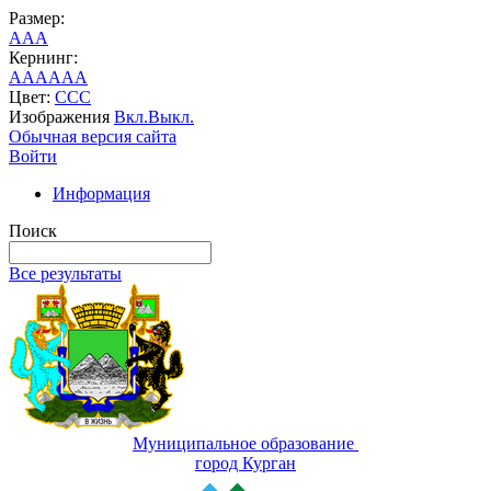
Размер:
A
A
A
Кернинг:
AA
AA
AA
Цвет:
C
C
C
Изображения
Вкл.
Выкл.
Обычная версия сайта
Войти
Информация
Поиск
Все результаты
Муниципальное образование
город Курган