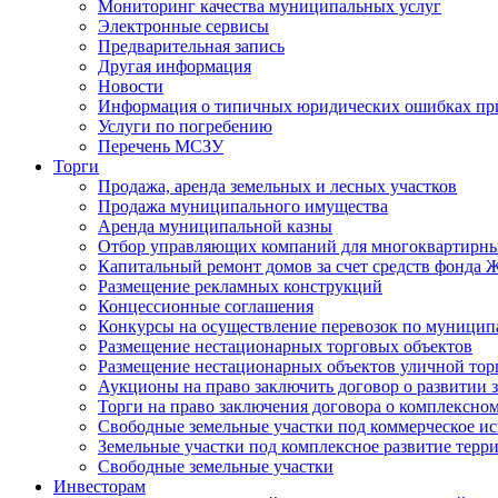
Мониторинг качества муниципальных услуг
Электронные сервисы
Предварительная запись
Другая информация
Новости
Информация о типичных юридических ошибках при
Услуги по погребению
Перечень МСЗУ
Торги
Продажа, аренда земельных и лесных участков
Продажа муниципального имущества
Аренда муниципальной казны
Отбор управляющих компаний для многоквартирн
Капитальный ремонт домов за счет средств фонда
Размещение рекламных конструкций
Концессионные соглашения
Конкурсы на осуществление перевозок по муници
Размещение нестационарных торговых объектов
Размещение нестационарных объектов уличной тор
Аукционы на право заключить договор о развитии 
Торги на право заключения договора о комплексно
Свободные земельные участки под коммерческое и
Земельные участки под комплексное развитие терр
Свободные земельные участки
Инвесторам