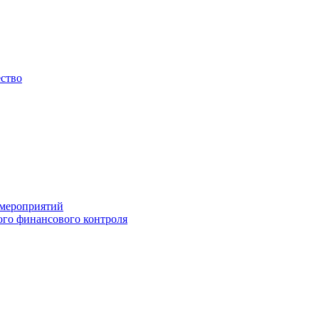
ество
 мероприятий
го финансового контроля