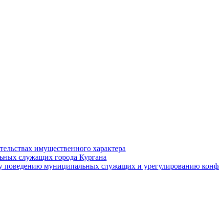
ательствах имущественного характера
ьных служащих города Кургана
у поведению муниципальных служащих и урегулированию конфл