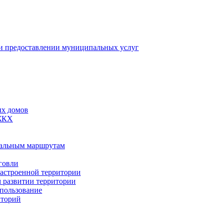
 предоставлении муниципальных услуг
ых домов
 ЖКХ
пальным маршрутам
говли
застроенной территории
м развитии территории
спользование
иторий