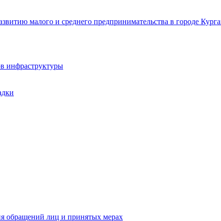
звитию малого и среднего предпринимательства в городе Курга
ов инфраструктуры
адки
ия обращений лиц и принятых мерах