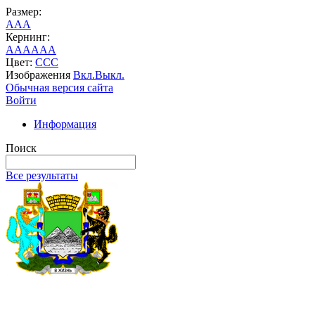
Размер:
A
A
A
Кернинг:
AA
AA
AA
Цвет:
C
C
C
Изображения
Вкл.
Выкл.
Обычная версия сайта
Войти
Информация
Поиск
Все результаты