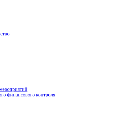
ество
 мероприятий
го финансового контроля