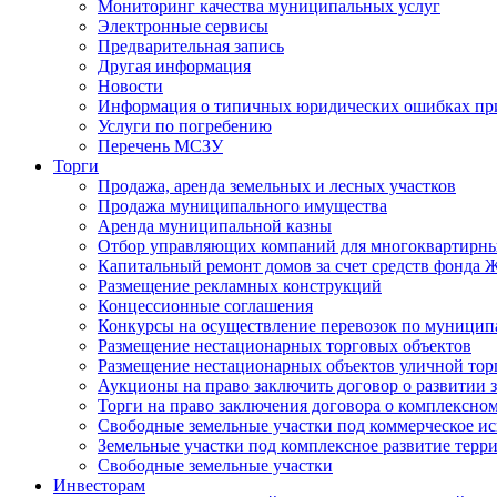
Мониторинг качества муниципальных услуг
Электронные сервисы
Предварительная запись
Другая информация
Новости
Информация о типичных юридических ошибках при
Услуги по погребению
Перечень МСЗУ
Торги
Продажа, аренда земельных и лесных участков
Продажа муниципального имущества
Аренда муниципальной казны
Отбор управляющих компаний для многоквартирн
Капитальный ремонт домов за счет средств фонда
Размещение рекламных конструкций
Концессионные соглашения
Конкурсы на осуществление перевозок по муници
Размещение нестационарных торговых объектов
Размещение нестационарных объектов уличной тор
Аукционы на право заключить договор о развитии 
Торги на право заключения договора о комплексно
Свободные земельные участки под коммерческое и
Земельные участки под комплексное развитие терр
Свободные земельные участки
Инвесторам