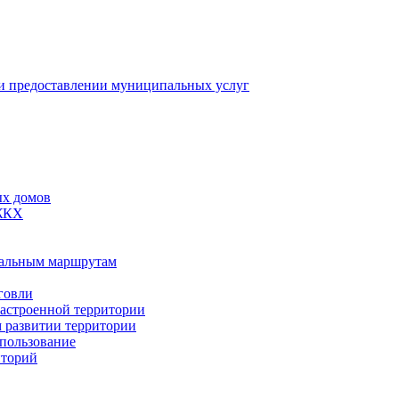
 предоставлении муниципальных услуг
ых домов
 ЖКХ
пальным маршрутам
говли
застроенной территории
м развитии территории
спользование
иторий