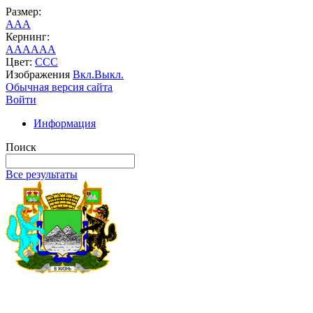
Размер:
A
A
A
Кернинг:
AA
AA
AA
Цвет:
C
C
C
Изображения
Вкл.
Выкл.
Обычная версия сайта
Войти
Информация
Поиск
Все результаты