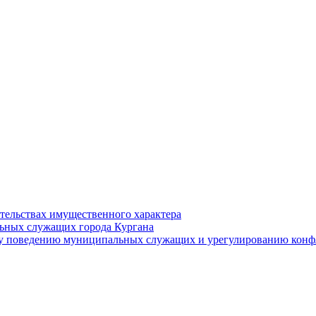
ательствах имущественного характера
ьных служащих города Кургана
у поведению муниципальных служащих и урегулированию конфл