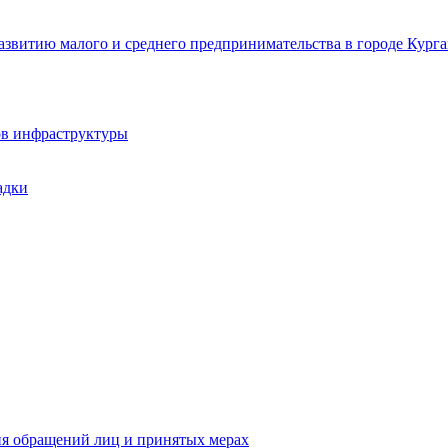
звитию малого и среднего предпринимательства в городе Курга
ов инфраструктуры
адки
ия обращений лиц и принятых мерах