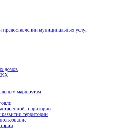
 предоставлении муниципальных услуг
ых домов
 ЖКХ
пальным маршрутам
говли
застроенной территории
м развитии территории
спользование
иторий