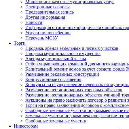
Мониторинг качества муниципальных услуг
Электронные сервисы
Предварительная запись
Другая информация
Новости
Информация о типичных юридических ошибках при
Услуги по погребению
Перечень МСЗУ
Торги
Продажа, аренда земельных и лесных участков
Продажа муниципального имущества
Аренда муниципальной казны
Отбор управляющих компаний для многоквартирн
Капитальный ремонт домов за счет средств фонда
Размещение рекламных конструкций
Концессионные соглашения
Конкурсы на осуществление перевозок по муници
Размещение нестационарных торговых объектов
Размещение нестационарных объектов уличной тор
Аукционы на право заключить договор о развитии 
Торги на право заключения договора о комплексно
Свободные земельные участки под коммерческое и
Земельные участки под комплексное развитие терр
Свободные земельные участки
Инвесторам