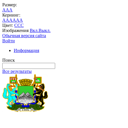
Размер:
A
A
A
Кернинг:
AA
AA
AA
Цвет:
C
C
C
Изображения
Вкл.
Выкл.
Обычная версия сайта
Войти
Информация
Поиск
Все результаты