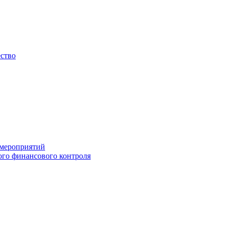
ество
 мероприятий
го финансового контроля