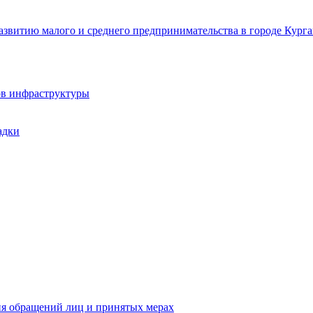
звитию малого и среднего предпринимательства в городе Курга
ов инфраструктуры
адки
ия обращений лиц и принятых мерах