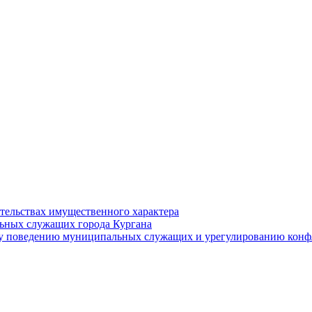
ательствах имущественного характера
ьных служащих города Кургана
у поведению муниципальных служащих и урегулированию конфл