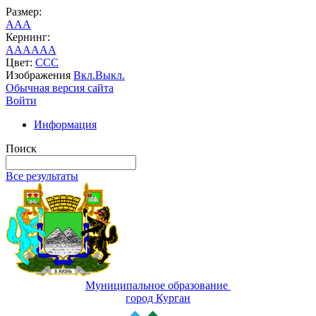
Размер:
A
A
A
Кернинг:
AA
AA
AA
Цвет:
C
C
C
Изображения
Вкл.
Выкл.
Обычная версия сайта
Войти
Информация
Поиск
Все результаты
Муниципальное образование
город Курган