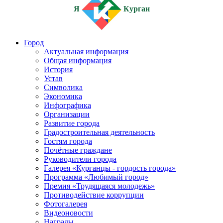
Я
Курган
Город
Актуальная информация
Общая информация
История
Устав
Символика
Экономика
Инфографика
Организации
Развитие города
Градостроительная деятельность
Гостям города
Почётные граждане
Руководители города
Галерея «Курганцы - гордость города»
Программа «Любимый город»
Премия «Трудящаяся молодежь»
Противодействие коррупции
Фотогалерея
Видеоновости
Награды