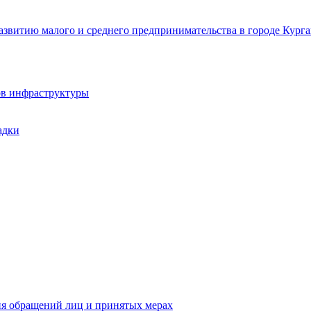
звитию малого и среднего предпринимательства в городе Курга
ов инфраструктуры
адки
ия обращений лиц и принятых мерах