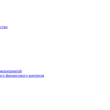
ество
 мероприятий
го финансового контроля