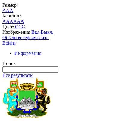
Размер:
A
A
A
Кернинг:
AA
AA
AA
Цвет:
C
C
C
Изображения
Вкл.
Выкл.
Обычная версия сайта
Войти
Информация
Поиск
Все результаты