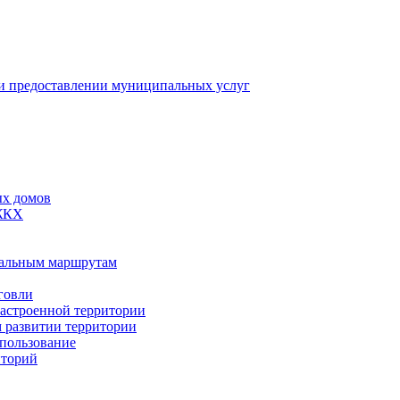
 предоставлении муниципальных услуг
ых домов
 ЖКХ
пальным маршрутам
говли
застроенной территории
м развитии территории
спользование
иторий