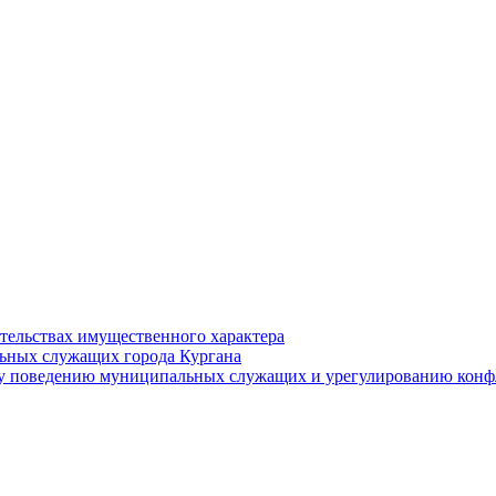
ательствах имущественного характера
ьных служащих города Кургана
у поведению муниципальных служащих и урегулированию конфл