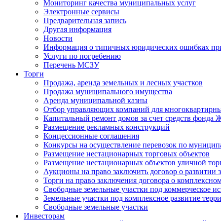
Мониторинг качества муниципальных услуг
Электронные сервисы
Предварительная запись
Другая информация
Новости
Информация о типичных юридических ошибках при
Услуги по погребению
Перечень МСЗУ
Торги
Продажа, аренда земельных и лесных участков
Продажа муниципального имущества
Аренда муниципальной казны
Отбор управляющих компаний для многоквартирн
Капитальный ремонт домов за счет средств фонда
Размещение рекламных конструкций
Концессионные соглашения
Конкурсы на осуществление перевозок по муници
Размещение нестационарных торговых объектов
Размещение нестационарных объектов уличной тор
Аукционы на право заключить договор о развитии 
Торги на право заключения договора о комплексно
Свободные земельные участки под коммерческое и
Земельные участки под комплексное развитие терр
Свободные земельные участки
Инвесторам