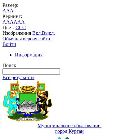
Размер:
A
A
A
Кернинг:
AA
AA
AA
Цвет:
C
C
C
Изображения
Вкл.
Выкл.
Обычная версия сайта
Войти
Информация
Поиск
Все результаты
Муниципальное образование
город Курган