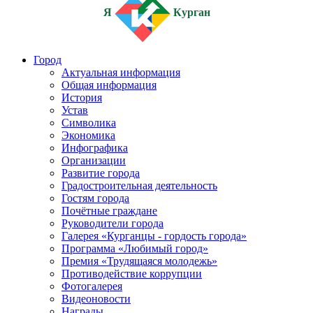
Я
Курган
Город
Актуальная информация
Общая информация
История
Устав
Символика
Экономика
Инфографика
Организации
Развитие города
Градостроительная деятельность
Гостям города
Почётные граждане
Руководители города
Галерея «Курганцы - гордость города»
Программа «Любимый город»
Премия «Трудящаяся молодежь»
Противодействие коррупции
Фотогалерея
Видеоновости
Награды