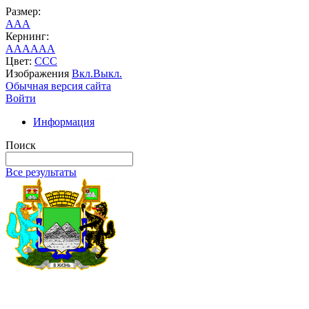
Размер:
A
A
A
Кернинг:
AA
AA
AA
Цвет:
C
C
C
Изображения
Вкл.
Выкл.
Обычная версия сайта
Войти
Информация
Поиск
Все результаты