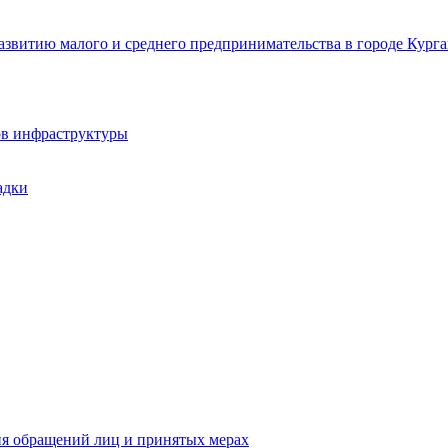
звитию малого и среднего предпринимательства в городе Курга
ов инфраструктуры
адки
ия обращений лиц и принятых мерах