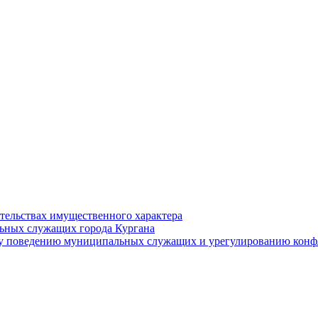
ательствах имущественного характера
ьных служащих города Кургана
у поведению муниципальных служащих и урегулированию конфл