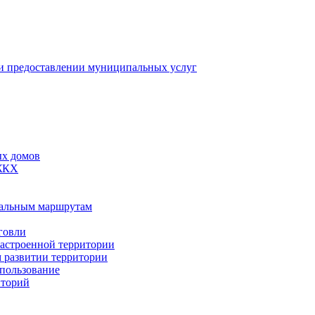
 предоставлении муниципальных услуг
ых домов
 ЖКХ
пальным маршрутам
говли
застроенной территории
м развитии территории
спользование
иторий