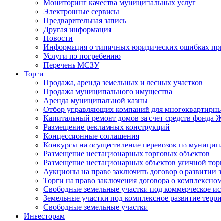
Мониторинг качества муниципальных услуг
Электронные сервисы
Предварительная запись
Другая информация
Новости
Информация о типичных юридических ошибках при
Услуги по погребению
Перечень МСЗУ
Торги
Продажа, аренда земельных и лесных участков
Продажа муниципального имущества
Аренда муниципальной казны
Отбор управляющих компаний для многоквартирн
Капитальный ремонт домов за счет средств фонда
Размещение рекламных конструкций
Концессионные соглашения
Конкурсы на осуществление перевозок по муници
Размещение нестационарных торговых объектов
Размещение нестационарных объектов уличной тор
Аукционы на право заключить договор о развитии 
Торги на право заключения договора о комплексно
Свободные земельные участки под коммерческое и
Земельные участки под комплексное развитие терр
Свободные земельные участки
Инвесторам