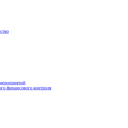
ество
 мероприятий
го финансового контроля