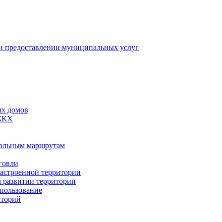
 предоставлении муниципальных услуг
ых домов
 ЖКХ
пальным маршрутам
говли
застроенной территории
м развитии территории
спользование
иторий