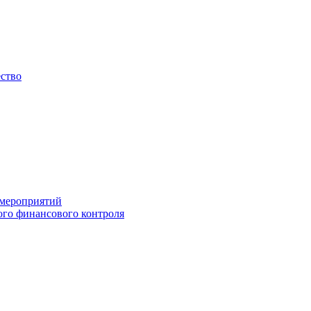
ество
 мероприятий
го финансового контроля