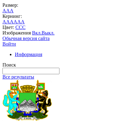
Размер:
A
A
A
Кернинг:
AA
AA
AA
Цвет:
C
C
C
Изображения
Вкл.
Выкл.
Обычная версия сайта
Войти
Информация
Поиск
Все результаты