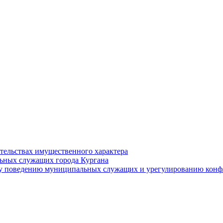
ательствах имущественного характера
ьных служащих города Кургана
у поведению муниципальных служащих и урегулированию конфл