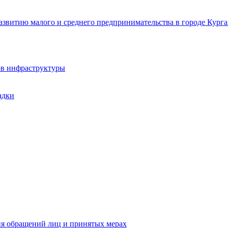
звитию малого и среднего предпринимательства в городе Курга
ов инфраструктуры
адки
ия обращений лиц и принятых мерах