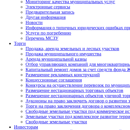
Мониторинг качества муниципальных услуг
Электронные сервисы
Предварительная запись
Другая информация
Новости
Информация о типичных юридических ошибках при
Услуги по погребению
Перечень МСЗУ
Торги
Продажа, аренда земельных и лесных участков
Продажа муниципального имущества
Аренда муниципальной казны
Отбор управляющих компаний для многоквартирн
Капитальный ремонт домов за счет средств фонда
Размещение рекламных конструкций
Концессионные соглашения
Конкурсы на осуществление перевозок по муници
Размещение нестационарных торговых объектов
Размещение нестационарных объектов уличной тор
Аукционы на право заключить договор о развитии 
Торги на право заключения договора о комплексно
Свободные земельные участки под коммерческое и
Земельные участки под комплексное развитие терр
Свободные земельные участки
Инвесторам