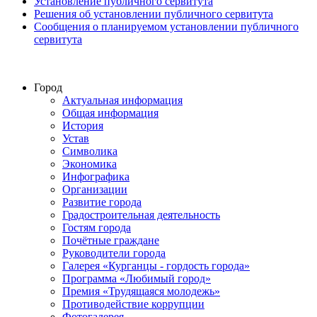
Установление публичного сервитута
Решения об установлении публичного сервитута
Сообщения о планируемом установлении публичного
сервитута
Город
Актуальная информация
Общая информация
История
Устав
Символика
Экономика
Инфографика
Организации
Развитие города
Градостроительная деятельность
Гостям города
Почётные граждане
Руководители города
Галерея «Курганцы - гордость города»
Программа «Любимый город»
Премия «Трудящаяся молодежь»
Противодействие коррупции
Фотогалерея