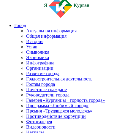
Я
Курган
Город
Актуальная информация
Общая информация
История
Устав
Символика
Экономика
Инфографика
Организации
Развитие города
Градостроительная деятельность
Гостям города
Почётные граждане
Руководители города
Галерея «Курганцы - гордость города»
Программа «Любимый город»
Премия «Трудящаяся молодежь»
Противодействие коррупции
Фотогалерея
Видеоновости
Награды