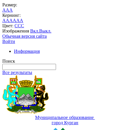
Размер:
A
A
A
Кернинг:
AA
AA
AA
Цвет:
C
C
C
Изображения
Вкл.
Выкл.
Обычная версия сайта
Войти
Информация
Поиск
Все результаты
Муниципальное образование
город Курган