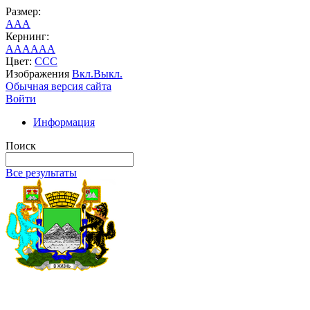
Размер:
A
A
A
Кернинг:
AA
AA
AA
Цвет:
C
C
C
Изображения
Вкл.
Выкл.
Обычная версия сайта
Войти
Информация
Поиск
Все результаты