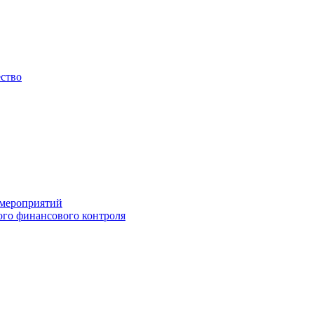
ество
 мероприятий
го финансового контроля