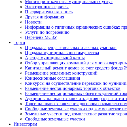
Мониторинг качества муниципальных услуг
Электронные сервисы
Предварительная запись
Другая информация
Новости
Информация о типичных юридических ошибках при
Услуги по погребению
Перечень МСЗУ
Торги
Продажа, аренда земельных и лесных участков
Продажа муниципального имущества
Аренда муниципальной казны
Отбор управляющих компаний для многоквартирн
Капитальный ремонт домов за счет средств фонда
Размещение рекламных конструкций
Концессионные соглашения
Конкурсы на осуществление перевозок по муници
Размещение нестационарных торговых объектов
Размещение нестационарных объектов уличной тор
Аукционы на право заключить договор о развитии 
Торги на право заключения договора о комплексно
Свободные земельные участки под коммерческое и
Земельные участки под комплексное развитие терр
Свободные земельные участки
Инвесторам