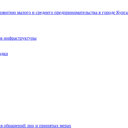
звитию малого и среднего предпринимательства в городе Курга
ов инфраструктуры
адки
ия обращений лиц и принятых мерах