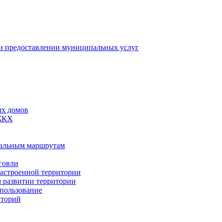
 предоставлении муниципальных услуг
ых домов
 ЖКХ
пальным маршрутам
говли
застроенной территории
м развитии территории
спользование
иторий