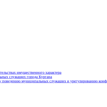
ательствах имущественного характера
ьных служащих города Кургана
у поведению муниципальных служащих и урегулированию конфл