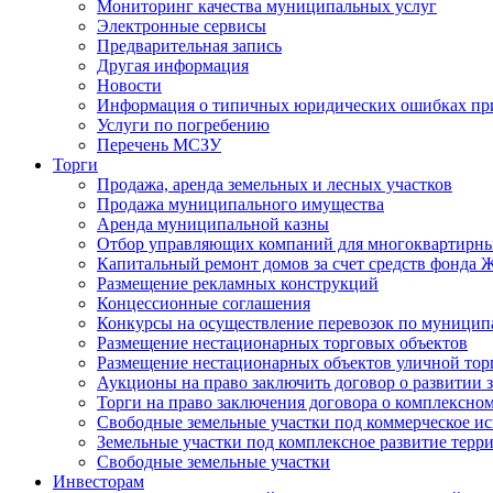
Мониторинг качества муниципальных услуг
Электронные сервисы
Предварительная запись
Другая информация
Новости
Информация о типичных юридических ошибках при
Услуги по погребению
Перечень МСЗУ
Торги
Продажа, аренда земельных и лесных участков
Продажа муниципального имущества
Аренда муниципальной казны
Отбор управляющих компаний для многоквартирн
Капитальный ремонт домов за счет средств фонда
Размещение рекламных конструкций
Концессионные соглашения
Конкурсы на осуществление перевозок по муници
Размещение нестационарных торговых объектов
Размещение нестационарных объектов уличной тор
Аукционы на право заключить договор о развитии 
Торги на право заключения договора о комплексно
Свободные земельные участки под коммерческое и
Земельные участки под комплексное развитие терр
Свободные земельные участки
Инвесторам