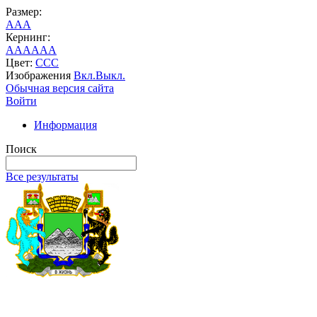
Размер:
A
A
A
Кернинг:
AA
AA
AA
Цвет:
C
C
C
Изображения
Вкл.
Выкл.
Обычная версия сайта
Войти
Информация
Поиск
Все результаты