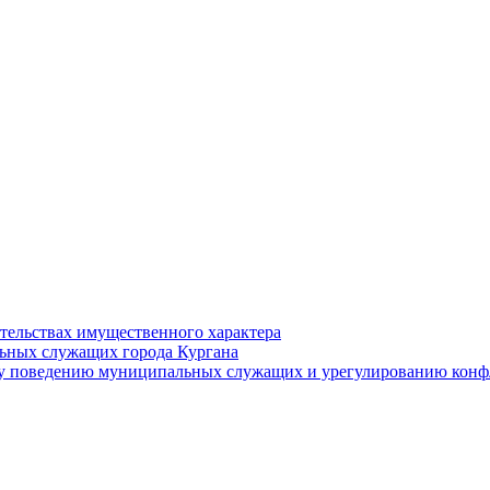
ательствах имущественного характера
ьных служащих города Кургана
у поведению муниципальных служащих и урегулированию конфл