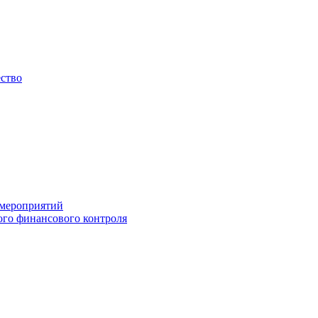
ество
 мероприятий
го финансового контроля