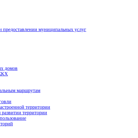
 предоставлении муниципальных услуг
ых домов
 ЖКХ
пальным маршрутам
говли
застроенной территории
м развитии территории
спользование
иторий