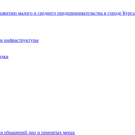
звитию малого и среднего предпринимательства в городе Курга
ов инфраструктуры
адки
ия обращений лиц и принятых мерах