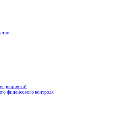
ество
 мероприятий
го финансового контроля