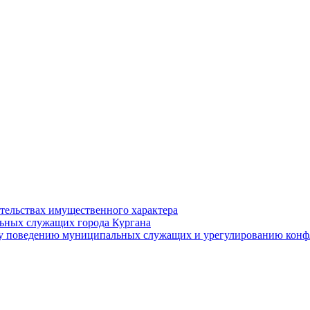
ательствах имущественного характера
ьных служащих города Кургана
у поведению муниципальных служащих и урегулированию конфл