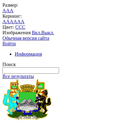
Размер:
A
A
A
Кернинг:
AA
AA
AA
Цвет:
C
C
C
Изображения
Вкл.
Выкл.
Обычная версия сайта
Войти
Информация
Поиск
Все результаты