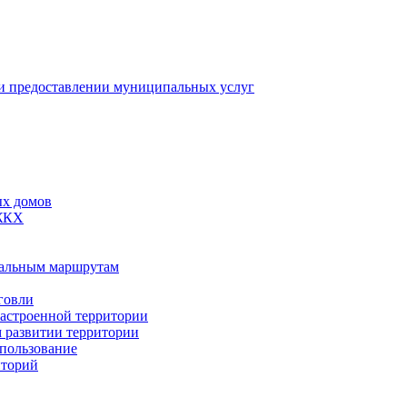
 предоставлении муниципальных услуг
ых домов
 ЖКХ
пальным маршрутам
говли
застроенной территории
м развитии территории
спользование
иторий