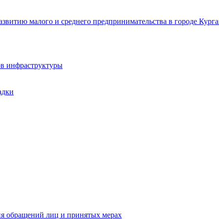
звитию малого и среднего предпринимательства в городе Курга
ов инфраструктуры
адки
ия обращений лиц и принятых мерах