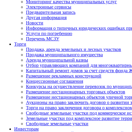
Мониторинг качества муниципальных услуг
Электронные сервисы
Предварительная запись
Другая информация
Новости
Информация о типичных юридических ошибках при
Услуги по погребению
Перечень МСЗУ
Торги
Продажа, аренда земельных и лесных участков
Продажа муниципального имущества
Аренда муниципальной казны
Отбор управляющих компаний для многоквартирн
Капитальный ремонт домов за счет средств фонда
Размещение рекламных конструкций
Концессионные соглашения
Конкурсы на осуществление перевозок по муници
Размещение нестационарных торговых объектов
Размещение нестационарных объектов уличной тор
Аукционы на право заключить договор о развитии 
Торги на право заключения договора о комплексно
Свободные земельные участки под коммерческое и
Земельные участки под комплексное развитие терр
Свободные земельные участки
Инвесторам