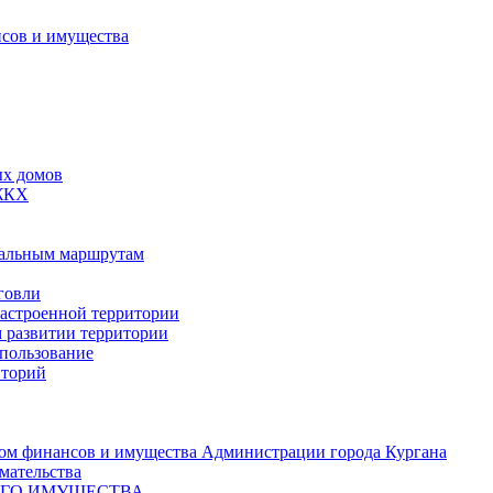
сов и имущества
ых домов
 ЖКХ
пальным маршрутам
говли
застроенной территории
м развитии территории
спользование
иторий
ом финансов и имущества Администрации города Кургана
мательства
ОГО ИМУЩЕСТВА