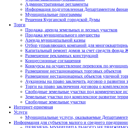
Административные регламенты
Информация подготовленная Департаментом финан
Муниципальные программы
Решения Курганской городской Думы
Торги
Продажа, аренда земельных и лесных участков
Продажа муниципального имущества
Аренда муниципальной казны
Отбор управляющих компаний для многоквартирн
Капитальный ремонт домов за счет средств фонда
Размещение рекламных конструкций
Концессионные соглашения
Конкурсы на осуществление перевозок по муници
Размещение нестационарных торговых объектов
Размещение нестационарных объектов уличной тор
Аукционы на право заключить договор о развитии 
Торги на право заключения договора о комплексно
Свободные земельные участки под коммерческое и
Земельные участки под комплексное развитие терр
Свободные земельные участки
Интернет-приемная
Услуги
Муниципальные услуги, оказываемые Департамент
Информация для субъектов малого и среднего предприни
ПЕРЕЧЕНЬ МУНИЦИПАЛЬНОГО НЕДВИЖИМ