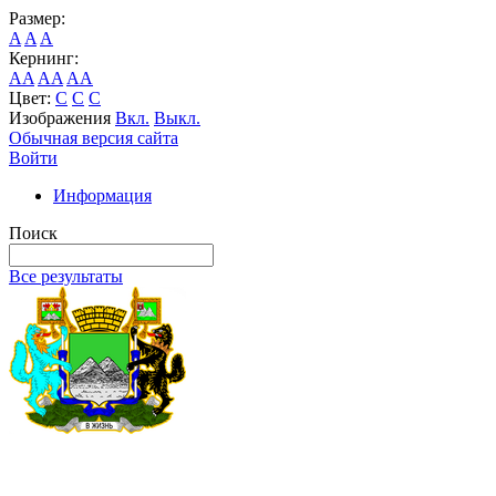
Размер:
A
A
A
Кернинг:
AA
AA
AA
Цвет:
C
C
C
Изображения
Вкл.
Выкл.
Обычная версия сайта
Войти
Информация
Поиск
Все результаты