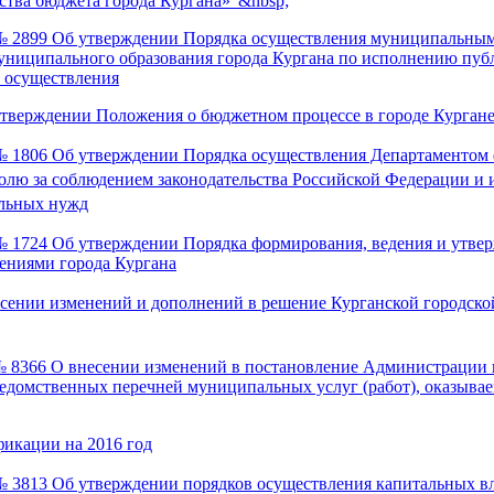
ства бюджета города Кургана»"&nbsp;
3 № 2899 Об утверждении Порядка осуществления муниципаль
униципального образования города Кургана по исполнению пуб
 осуществления
утверждении Положения о бюджетном процессе в городе Курган
 № 1806 Об утверждении Порядка осуществления Департаментом
ю за соблюдением законодательства Российской Федерации и и
альных нужд
 № 1724 Об утверждении Порядка формирования, ведения и утв
ениями города Кургана
есении изменений и дополнений в решение Курганской городско
№ 8366 О внесении изменений в постановление Администрации г
ведомственных перечней муниципальных услуг (работ), оказы
фикации на 2016 год
№ 3813 Об утверждении порядков осуществления капитальных в