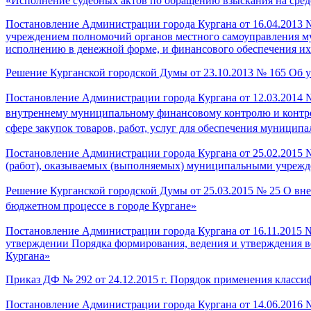
«Исполнение судебных актов по обращению взыскания на сред
Постановление Администрации города Кургана от 16.04.201
учреждением полномочий органов местного самоуправления м
исполнению в денежной форме, и финансового обеспечения их
Решение Курганской городской Думы от 23.10.2013 № 165 Об 
Постановление Администрации города Кургана от 12.03.2014
внутреннему муниципальному финансовому контролю и контрол
сфере закупок товаров, работ, услуг для обеспечения муницип
Постановление Администрации города Кургана от 25.02.2015
(работ), оказываемых (выполняемых) муниципальными учрежд
Решение Курганской городской Думы от 25.03.2015 № 25 О вн
бюджетном процессе в городе Кургане»
Постановление Администрации города Кургана от 16.11.2015 
утверждении Порядка формирования, ведения и утверждения 
Кургана»
Приказ ДФ № 292 от 24.12.2015 г. Порядок применения класси
Постановление Администрации города Кургана от 14.06.2016 