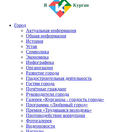
Я
Курган
Город
Актуальная информация
Общая информация
История
Устав
Символика
Экономика
Инфографика
Организации
Развитие города
Градостроительная деятельность
Гостям города
Почётные граждане
Руководители города
Галерея «Курганцы - гордость города»
Программа «Любимый город»
Премия «Трудящаяся молодежь»
Противодействие коррупции
Фотогалерея
Видеоновости
Награды