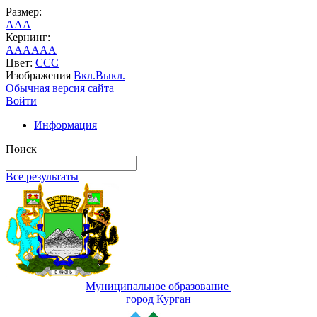
Размер:
A
A
A
Кернинг:
AA
AA
AA
Цвет:
C
C
C
Изображения
Вкл.
Выкл.
Обычная версия сайта
Войти
Информация
Поиск
Все результаты
Муниципальное образование
город Курган