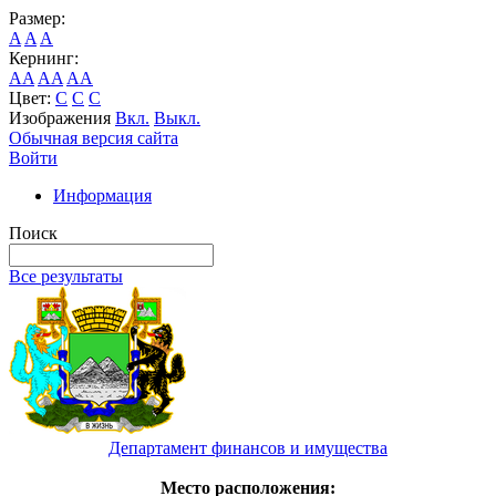
Размер:
A
A
A
Кернинг:
AA
AA
AA
Цвет:
C
C
C
Изображения
Вкл.
Выкл.
Обычная версия сайта
Войти
Информация
Поиск
Все результаты
Департамент финансов и имущества
Место расположения: