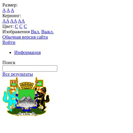
Размер:
A
A
A
Кернинг:
AA
AA
AA
Цвет:
C
C
C
Изображения
Вкл.
Выкл.
Обычная версия сайта
Войти
Информация
Поиск
Все результаты