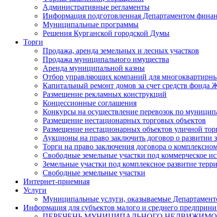
Административные регламенты
Информация подготовленная Департаментом финан
Муниципальные программы
Решения Курганской городской Думы
Торги
Продажа, аренда земельных и лесных участков
Продажа муниципального имущества
Аренда муниципальной казны
Отбор управляющих компаний для многоквартирн
Капитальный ремонт домов за счет средств фонда
Размещение рекламных конструкций
Концессионные соглашения
Конкурсы на осуществление перевозок по муници
Размещение нестационарных торговых объектов
Размещение нестационарных объектов уличной тор
Аукционы на право заключить договор о развитии 
Торги на право заключения договора о комплексно
Свободные земельные участки под коммерческое и
Земельные участки под комплексное развитие терр
Свободные земельные участки
Интернет-приемная
Услуги
Муниципальные услуги, оказываемые Департамент
Информация для субъектов малого и среднего предприни
ПЕРЕЧЕНЬ МУНИЦИПАЛЬНОГО НЕДВИЖИМ