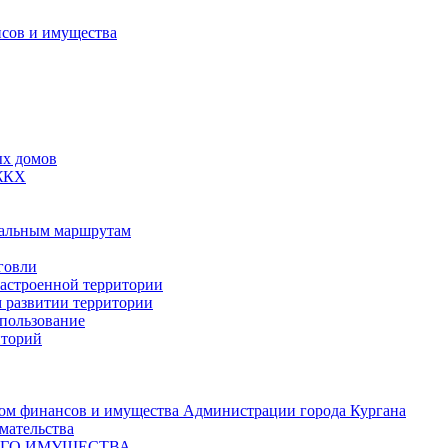
сов и имущества
ых домов
 ЖКХ
пальным маршрутам
говли
застроенной территории
м развитии территории
спользование
иторий
ом финансов и имущества Администрации города Кургана
мательства
ОГО ИМУЩЕСТВА