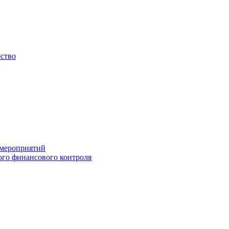
ество
 мероприятий
го финансового контроля