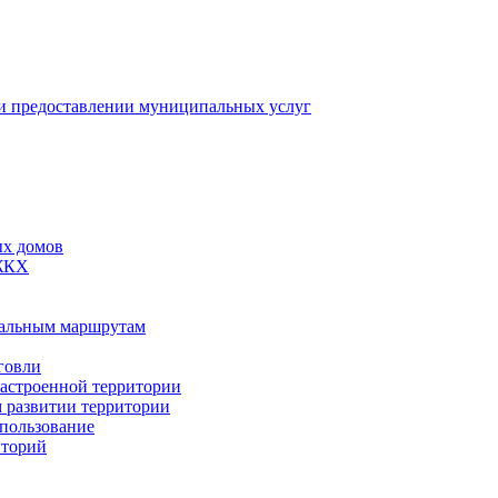
 предоставлении муниципальных услуг
ых домов
 ЖКХ
пальным маршрутам
говли
застроенной территории
м развитии территории
спользование
иторий