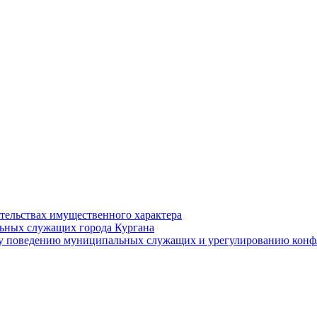
ательствах имущественного характера
ьных служащих города Кургана
у поведению муниципальных служащих и урегулированию конфл