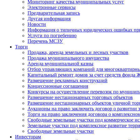
Мониторинг качества муниципальных услуг
Электронные сервисы
Предварительная запись
Другая информация
Новости
Информация о типичных юридических ошибках при
Услуги по погребению
Перечень МСЗУ
Торги
Продажа, аренда земельных и лесных участков
Продажа муниципального имущества
Аренда муниципальной казны
Отбор управляющих компаний для многоквартирн
Капитальный ремонт домов за счет средств фонда
Размещение рекламных конструкций
Концессионные соглашения
Конкурсы на осуществление перевозок по муници
Размещение нестационарных торговых объектов
Размещение нестационарных объектов уличной тор
Аукционы на право заключить договор о развитии 
Торги на право заключения договора о комплексно
Свободные земельные участки под коммерческое и
Земельные участки под комплексное развитие терр
Свободные земельные участки
Инвесторам