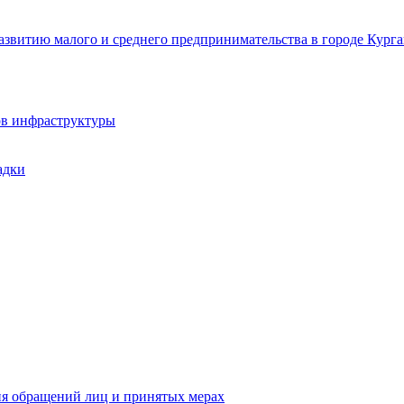
звитию малого и среднего предпринимательства в городе Курга
ов инфраструктуры
адки
ия обращений лиц и принятых мерах