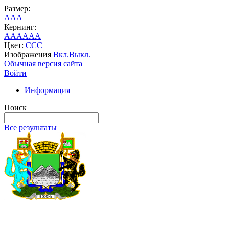
Размер:
A
A
A
Кернинг:
AA
AA
AA
Цвет:
C
C
C
Изображения
Вкл.
Выкл.
Обычная версия сайта
Войти
Информация
Поиск
Все результаты