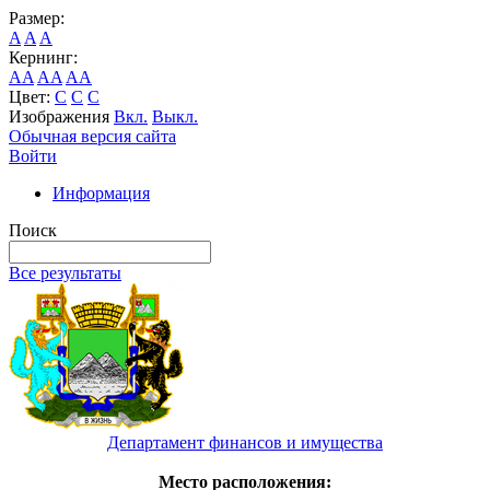
Размер:
A
A
A
Кернинг:
AA
AA
AA
Цвет:
C
C
C
Изображения
Вкл.
Выкл.
Обычная версия сайта
Войти
Информация
Поиск
Все результаты
Департамент финансов и имущества
Место расположения: