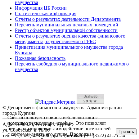
имущества
Информация ЦБ России
Статистическая информация
Отчёты о результатах деятельности Департамента
Перечень муниципальных нежилых помещений
Реестр объектов муниципальной собственности
Отчеты о результатах оценки качества финансового
менеджмента, осуществляемого ГРБС
Приватизация муниципального имущества города
Кургана
Пожарная безопасность
Перечень свободного муниципального недвижимого
имущества
© Департамент финансов и имущества Администрации
города Кургана
Сайт использует сервисы веб-аналитики с
помощью технологии «cookie». Это позволяет
Адрес: 640020, Россия, г. Курган,
нам анализировать взаимодействие посетителей
ул. Советская, д. № 66
Принять
с сайтом и делать его лучше. Продолжая
тел. +7 (3522) 42-86-00, факс (автомат.) +7 (3522) 41-71-54