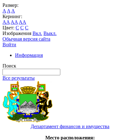
Размер:
A
A
A
Кернинг:
AA
AA
AA
Цвет:
C
C
C
Изображения
Вкл.
Выкл.
Обычная версия сайта
Войти
Информация
Поиск
Все результаты
Департамент финансов и имущества
Место расположения: