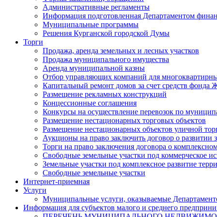
Административные регламенты
Информация подготовленная Департаментом финан
Муниципальные программы
Решения Курганской городской Думы
Торги
Продажа, аренда земельных и лесных участков
Продажа муниципального имущества
Аренда муниципальной казны
Отбор управляющих компаний для многоквартирн
Капитальный ремонт домов за счет средств фонда
Размещение рекламных конструкций
Концессионные соглашения
Конкурсы на осуществление перевозок по муници
Размещение нестационарных торговых объектов
Размещение нестационарных объектов уличной тор
Аукционы на право заключить договор о развитии 
Торги на право заключения договора о комплексно
Свободные земельные участки под коммерческое и
Земельные участки под комплексное развитие терр
Свободные земельные участки
Интернет-приемная
Услуги
Муниципальные услуги, оказываемые Департамент
Информация для субъектов малого и среднего предприни
ПЕРЕЧЕНЬ МУНИЦИПАЛЬНОГО НЕДВИЖИМ