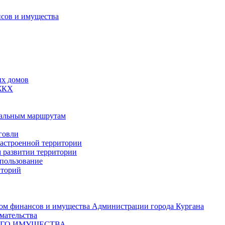
сов и имущества
ых домов
 ЖКХ
пальным маршрутам
говли
застроенной территории
м развитии территории
спользование
иторий
ом финансов и имущества Администрации города Кургана
мательства
ОГО ИМУЩЕСТВА