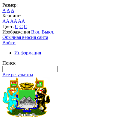
Размер:
A
A
A
Кернинг:
AA
AA
AA
Цвет:
C
C
C
Изображения
Вкл.
Выкл.
Обычная версия сайта
Войти
Информация
Поиск
Все результаты