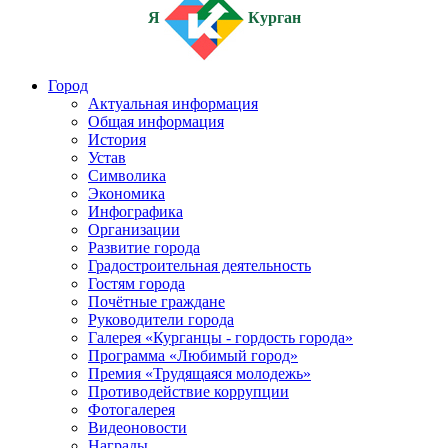
Я
Курган
Город
Актуальная информация
Общая информация
История
Устав
Символика
Экономика
Инфографика
Организации
Развитие города
Градостроительная деятельность
Гостям города
Почётные граждане
Руководители города
Галерея «Курганцы - гордость города»
Программа «Любимый город»
Премия «Трудящаяся молодежь»
Противодействие коррупции
Фотогалерея
Видеоновости
Награды