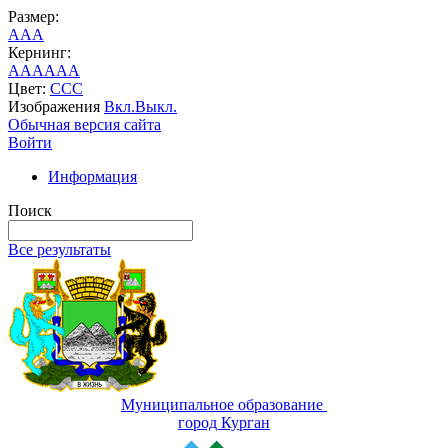
Размер:
A
A
A
Кернинг:
AA
AA
AA
Цвет:
C
C
C
Изображения
Вкл.
Выкл.
Обычная версия сайта
Войти
Информация
Поиск
Все результаты
Муниципальное образование
город Курган