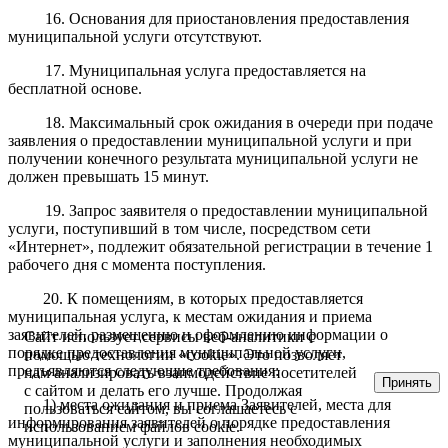
16. Основания для приостановления предоставления
муниципальной услуги отсутствуют.
17. Муниципальная услуга предоставляется на
бесплатной основе.
18. Максимальный срок ожидания в очереди при подаче
заявления о предоставлении муниципальной услуги и при
получении конечного результата муниципальной услуги не
должен превышать 15 минут.
19. Запрос заявителя о предоставлении муниципальной
услуги, поступивший в том числе, посредством сети
«Интернет», подлежит обязательной регистрации в течение 1
рабочего дня с момента поступления.
20. К помещениям, в которых предоставляется
муниципальная услуга, к местам ожидания и приема
заявителей, размещению и оформлению информации о
Сайт использует сервисы веб-аналитики с
порядке предоставления муниципальной услуги,
помощью технологии «cookie». Это позволяет
предъявляются следующие требования:
нам анализировать взаимодействие посетителей
Принять
с сайтом и делать его лучше. Продолжая
1) места ожидания и приема Заявителей, места для
пользоваться сайтом, вы соглашаетесь с
информирования заявителей о порядке предоставления
использованием файлов cookie.
муниципальной услуги и заполнения необходимых