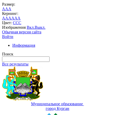
Размер:
A
A
A
Кернинг:
AA
AA
AA
Цвет:
C
C
C
Изображения
Вкл.
Выкл.
Обычная версия сайта
Войти
Информация
Поиск
Все результаты
Муниципальное образование
город Курган