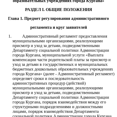
образоват
ельных учреждениях города Кургана
»
РАЗД
ЕЛ
I
. ОБЩИЕ ПОЛОЖЕНИЯ
Глава 1. Предмет регулирования административного
регламента и круг заявителей
Административный регламент предоставления
муниципальными организациями,
реализующими
присмотр и уход за детьми
, подведомственными
Департаменту социальной политики Администрации
города Курган
а
,
муниципальной услуги «
Выплата
компенсации части родительской платы за присмотр и
уход за детьми в
государственных и
муниципальных
бюджетных дошкольных образовательных учрежд
ениях
города Кургана
» (далее - Административный регламен
т)
определяет сроки и последовательность
административных процедур (действий)
муниципальными организациями, реализующ
и
ми
присмотр и уход за детьми,
подведомственными
Департаменту социальной политики Администрации
города Кургана, порядок взаимодействия между его
структурными подразделениями и должностными
лицами, порядок взаимо
действия Департамента
социальной политики Администрации города Кургана