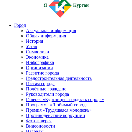
Я
Курган
Город
Актуальная информация
Общая информация
История
Устав
Символика
Экономика
Инфографика
Организации
Развитие города
Градостроительная деятельность
Гостям города
Почётные граждане
Руководители города
Галерея «Курганцы - гордость города»
Программа «Любимый город»
Премия «Трудящаяся молодежь»
Противодействие коррупции
Фотогалерея
Видеоновости
Награды