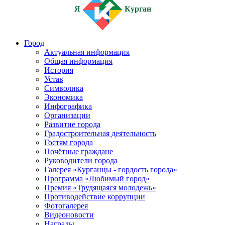
Я
Курган
Город
Актуальная информация
Общая информация
История
Устав
Символика
Экономика
Инфографика
Организации
Развитие города
Градостроительная деятельность
Гостям города
Почётные граждане
Руководители города
Галерея «Курганцы - гордость города»
Программа «Любимый город»
Премия «Трудящаяся молодежь»
Противодействие коррупции
Фотогалерея
Видеоновости
Награды