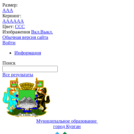
Размер:
A
A
A
Кернинг:
AA
AA
AA
Цвет:
C
C
C
Изображения
Вкл.
Выкл.
Обычная версия сайта
Войти
Информация
Поиск
Все результаты
Муниципальное образование
город Курган