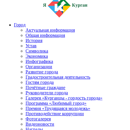
Я
Курган
Город
Актуальная информация
Общая информация
История
Устав
Символика
Экономика
Инфографика
Организации
Развитие города
Градостроительная деятельность
Гостям города
Почётные граждане
Руководители города
Галерея «Курганцы - гордость города»
Программа «Любимый город»
Премия «Трудящаяся молодежь»
Противодействие коррупции
Фотогалерея
Видеоновости
Награды