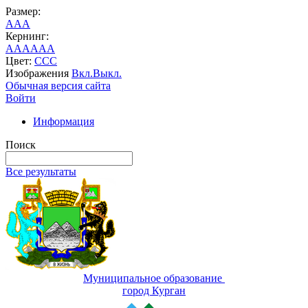
Размер:
A
A
A
Кернинг:
AA
AA
AA
Цвет:
C
C
C
Изображения
Вкл.
Выкл.
Обычная версия сайта
Войти
Информация
Поиск
Все результаты
Муниципальное образование
город Курган