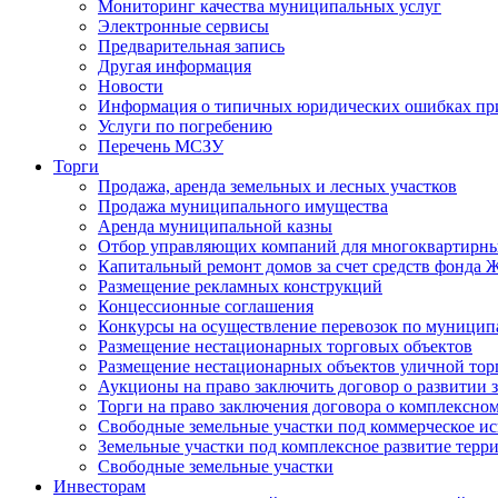
Мониторинг качества муниципальных услуг
Электронные сервисы
Предварительная запись
Другая информация
Новости
Информация о типичных юридических ошибках при
Услуги по погребению
Перечень МСЗУ
Торги
Продажа, аренда земельных и лесных участков
Продажа муниципального имущества
Аренда муниципальной казны
Отбор управляющих компаний для многоквартирн
Капитальный ремонт домов за счет средств фонда
Размещение рекламных конструкций
Концессионные соглашения
Конкурсы на осуществление перевозок по муници
Размещение нестационарных торговых объектов
Размещение нестационарных объектов уличной тор
Аукционы на право заключить договор о развитии 
Торги на право заключения договора о комплексно
Свободные земельные участки под коммерческое и
Земельные участки под комплексное развитие терр
Свободные земельные участки
Инвесторам