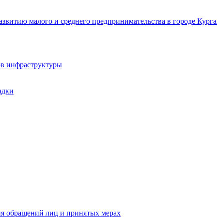
звитию малого и среднего предпринимательства в городе Курга
ов инфраструктуры
адки
ия обращений лиц и принятых мерах