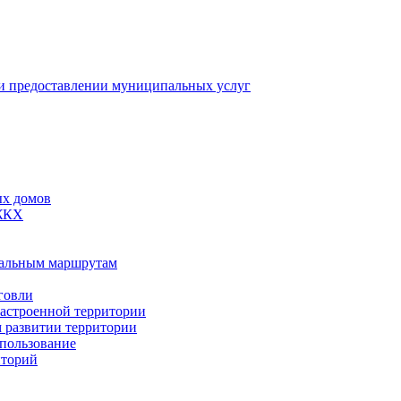
 предоставлении муниципальных услуг
ых домов
 ЖКХ
пальным маршрутам
говли
застроенной территории
м развитии территории
спользование
иторий