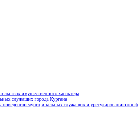
ательствах имущественного характера
ьных служащих города Кургана
у поведению муниципальных служащих и урегулированию конфл