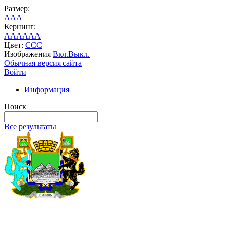
Размер:
A
A
A
Кернинг:
AA
AA
AA
Цвет:
C
C
C
Изображения
Вкл.
Выкл.
Обычная версия сайта
Войти
Информация
Поиск
Все результаты