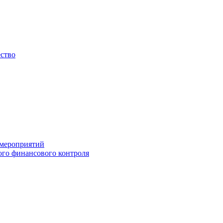
ество
 мероприятий
го финансового контроля