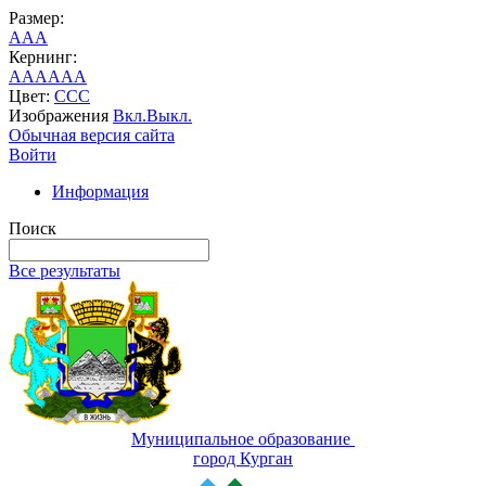
Размер:
A
A
A
Кернинг:
AA
AA
AA
Цвет:
C
C
C
Изображения
Вкл.
Выкл.
Обычная версия сайта
Войти
Информация
Поиск
Все результаты
Муниципальное образование
город Курган