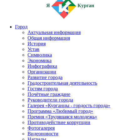
Я
Курган
Город
Актуальная информация
Общая информация
История
Устав
Символика
Экономика
Инфографика
Организации
Развитие города
Градостроительная деятельность
Гостям города
Почётные граждане
Руководители города
Галерея «Курганцы - гордость города»
Программа «Любимый город»
Премия «Трудящаяся молодежь»
Противодействие коррупции
Фотогалерея
Видеоновости
Награды